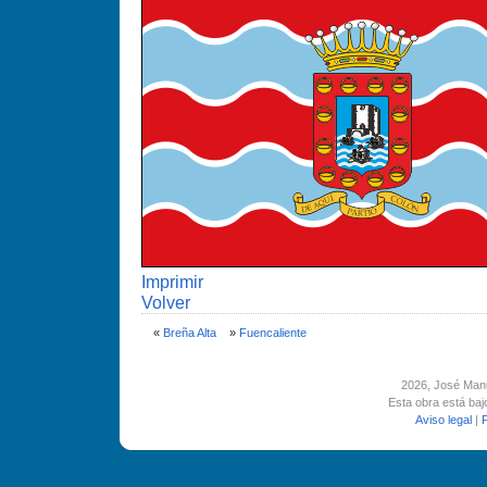
Imprimir
Volver
«
Breña Alta
»
Fuencaliente
2026
, José Man
Esta obra está ba
Aviso legal
|