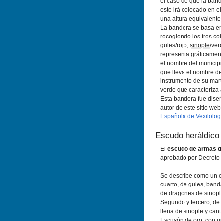
el caso de que la band
este irá colocado en e
una altura equivalente 
La bandera se basa en
recogiendo los tres co
gules
/rojo,
sinople
/ver
representa gráficamen
el nombre del municipi
que lleva el nombre de
instrumento de su mart
verde que caracteriza 
Esta bandera fue dise
autor de este sitio we
Española de Vexilologí
Escudo heráldico
El
escudo de armas d
aprobado por Decreto 
Se describe como un e
cuarto, de
gules
, band
de dragones de
sinop
Segundo y tercero, de
llena de
sinople
y cant
Escusón de oro, con u