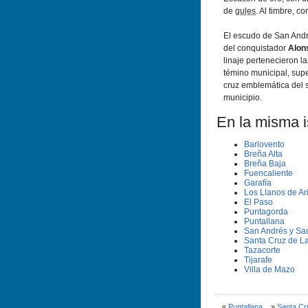
de
gules
. Al timbre, c
El escudo de San And
del conquistador
Alon
linaje pertenecieron la
témino municipal, sup
cruz emblemática del 
municipio.
En la misma is
Barlovento
Breña Alta
Breña Baja
Fuencaliente
Garafí­a
Los Llanos de Ar
El Paso
Puntagorda
Puntallana
San Andrés y Sa
Santa Cruz de L
Tazacorte
Tijarafe
Villa de Mazo
«
Puntallana
»
Santa Cr