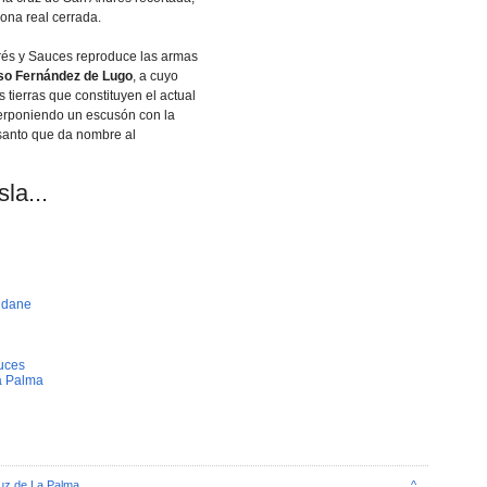
orona real cerrada.
rés y Sauces reproduce las armas
so Fernández de Lugo
, a cuyo
s tierras que constituyen el actual
erponiendo un escusón con la
santo que da nombre al
la...
idane
uces
a Palma
uz de La Palma
^