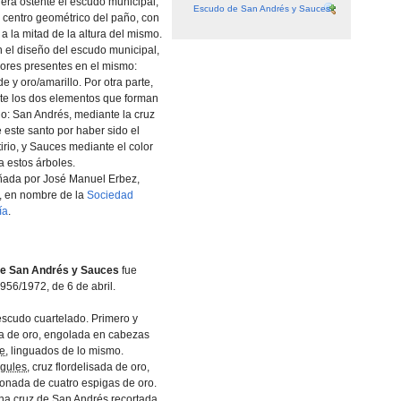
era ostente el escudo municipal,
Escudo de San Andrés y Sauces
l centro geométrico del paño, con
a la mitad de la altura del mismo.
 el diseño del escudo municipal,
lores presentes en el mismo:
de y oro/amarillo. Por otra parte,
te los dos elementos que forman
o: San Andrés, mediante la cruz
 este santo por haber sido el
irio, y Sauces mediante el color
a estos árboles.
ñada por José Manuel Erbez,
b, en nombre de la
Sociedad
­a
.
e San Andrés y Sauces
fue
956/1972, de 6 de abril.
scudo cuartelado. Primero y
a de oro, engolada en cabezas
le
, linguados de lo mismo.
gules
, cruz flordelisada de oro,
onada de cuatro espigas de oro.
na cruz de San Andrés recortada,