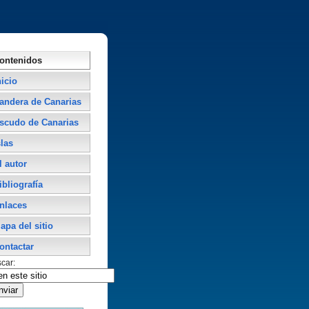
ontenidos
nicio
andera de Canarias
scudo de Canarias
slas
l autor
ibliografí­a
nlaces
apa del sitio
ontactar
car: