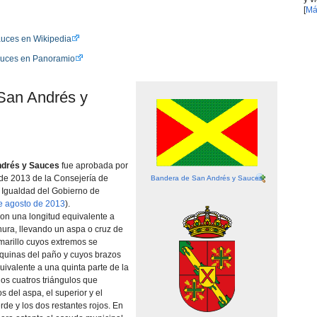
[
Má
auces en Wikipedia
auces en Panoramio
 San Andrés y
ndrés y Sauces
fue aprobada por
de 2013 de la Consejerí­a de
Bandera de San Andrés y Sauces
e Igualdad del Gobierno de
e agosto de 2013
).
on una longitud equivalente a
hura, llevando un aspa o cruz de
marillo cuyos extremos se
squinas del paño y cuyos brazos
ivalente a una quinta parte de la
os cuatros triángulos que
s del aspa, el superior y el
erde y los dos restantes rojos. En