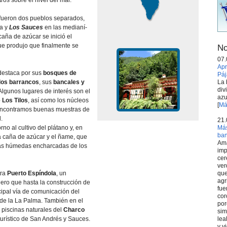
os sobre el nivel del mar.
fueron dos pueblos separados,
ta y
Los Sauces
en las medianí­
 caña de azúcar se inició el
ue produjo que finalmente se
No
07.
Apr
destaca por sus
bosques de
Páj
La 
dos barrancos
, sus
bancales y
div
 Algunos lugares de interés son el
azu
 Los Tilos
, así­ como los núcleos
[
Má
encontramos buenas muestras de
.
21.
Más
rno al cultivo del plátano y, en
ba
a caña de azúcar y el ñame, que
Ama
eras húmedas encharcadas de los
imp
cer
ver
que
tra
Puerto Espí­ndola
, un
agr
ro que hasta la construcción de
fue
ncipal ví­a de comunicación del
cor
 de la La Palma. También en el
por
s piscinas naturales del
Charco
sim
lea
urí­stico de San Andrés y Sauces.
y v