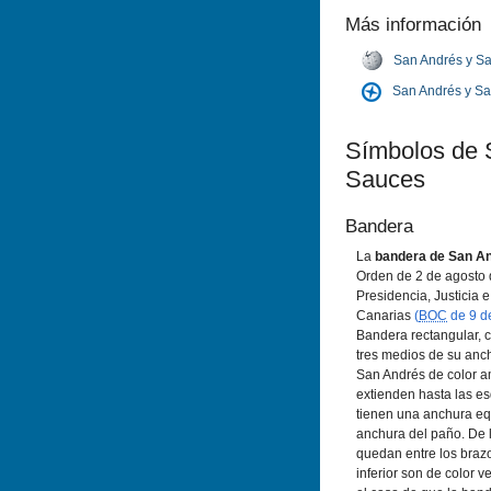
Más información
San Andrés y S
San Andrés y S
Sí­mbolos de
Sauces
Bandera
La
bandera de San A
Orden de 2 de agosto 
Presidencia, Justicia 
Canarias
(
BOC
de 9 d
Bandera rectangular, c
tres medios de su anc
San Andrés de color a
extienden hasta las e
tienen una anchura equ
anchura del paño. De l
quedan entre los brazo
inferior son de color v