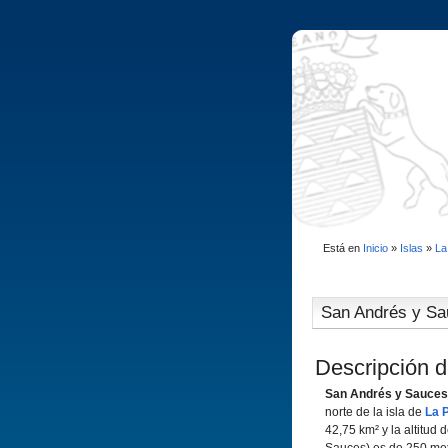
Está en
Inicio
»
Islas
»
La
San Andrés y S
Descripción d
San Andrés y Sauces
norte de la isla de
La 
42,75 km² y la altitud 