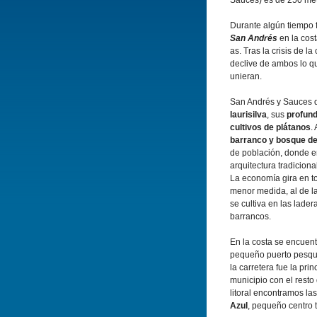
Sauces) es de 250 metr
Durante algún tiempo 
San Andrés
en la cos
as. Tras la crisis de la
declive de ambos lo q
unieran.
San Andrés y Sauces 
laurisilva
, sus
profun
cultivos de plátanos
.
barranco y bosque de
de población, donde 
arquitectura tradicional
La economí­a gira en to
menor medida, al de l
se cultiva en las lad
barrancos.
En la costa se encuen
pequeño puerto pesque
la carretera fue la pri
municipio con el resto
litoral encontramos la
Azul
, pequeño centro t