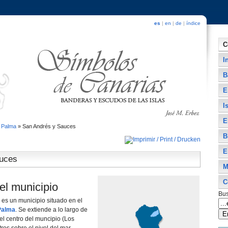
es
|
en
|
de
|
índice
C
I
B
E
I
E
 Palma
»
San Andrés y Sauces
B
E
auces
M
C
el municipio
Bus
es un municipio situado en el
Palma
. Se extiende a lo largo de
del centro del muncipio (Los