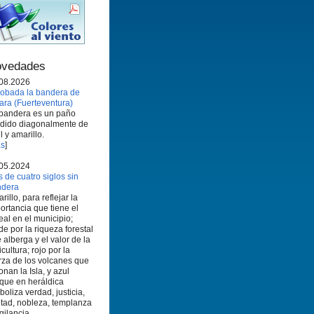
vedades
08.2026
obada la bandera de
ara (Fuerteventura)
bandera es un paño
idido diagonalmente de
l y amarillo.
s
]
05.2024
 de cuatro siglos sin
ndera
rillo, para reflejar la
ortancia que tiene el
eal en el municipio;
de por la riqueza forestal
 alberga y el valor de la
icultura; rojo por la
rza de los volcanes que
onan la Isla, y azul
que en heráldica
boliza verdad, justicia,
ltad, nobleza, templanza
igilancia.