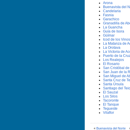
Arona
Buenavista del N
Candelaria
Fasnia
Garachico
Granadilla de A
La Guancha
Guí­a de Isora
Güí­mar
Icod de los Vinos
La Matanza de A
La Orotava
La Victoria de Ac
Puerto de la Cru
Los Realejos
El Rosario
San Cristóbal d
San Juan de la 
San Miguel de A
Santa Cruz de Te
Santa Úrsula
Santiago del Tei
El Sauzal
Los Silos
Tacoronte
El Tanque
Tegueste
Vilaflor
«
Buenavista del Norte