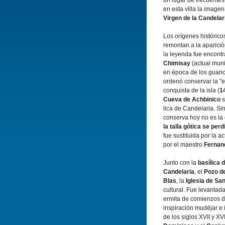
un lugar de frecuente
en esta villa la imagen
Virgen de la Candelar
Los orígenes histórico
remontan a la aparici
la leyenda fue encont
Chimisay
(actual mun
en época de los guanc
ordenó conservar la "ex
conquista de la isla (
1
Cueva de Achbinico
s
lica de Candelaria. Si
conserva hoy no es la 
la talla gótica se perd
fue sustituida por la a
por el maestro
Fernan
Junto con la
basí­lica
Candelaria
, el
Pozo de
Blas
, la
Iglesia de Sa
cultural. Fue levantada
ermita de comienzos d
inspiración mudéjar e
de los siglos XVII y XVI