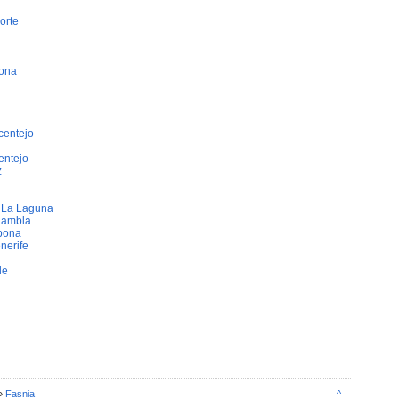
orte
bona
centejo
entejo
z
e La Laguna
Rambla
bona
nerife
de
»
Fasnia
^