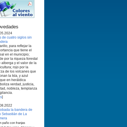
vedades
05.2024
 de cuatro siglos sin
ndera
rillo, para reflejar la
ortancia que tiene el
eal en el municipio;
de por la riqueza forestal
 alberga y el valor de la
icultura; rojo por la
rza de los volcanes que
onan la Isla, y azul
que en heráldica
boliza verdad, justicia,
ltad, nobleza, templanza
igilancia.
s
]
08.2022
obada la bandera de
 Sebastián de La
mera
n paño con franjas