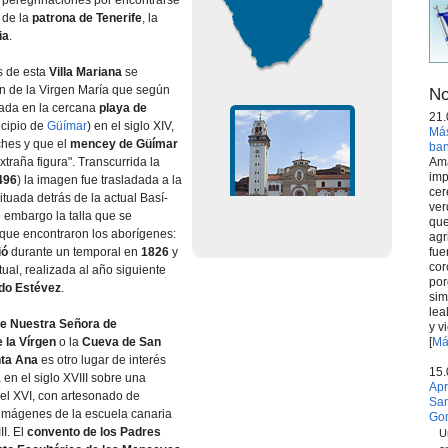
s peregrinaciones por encontrarse
 de la
patrona de Tenerife
, la
ia
.
s de esta
Villa Mariana
se
ón de la Virgen María que según
No
rada en la cercana
playa de
21.
icipio de
Güí­mar
) en el siglo XIV,
Más
hes y que el
mencey de Güí­mar
ba
Ama
traña figura". Transcurrida la
imp
496
) la imagen fue trasladada a la
cer
ituada detrás de la actual Basí­
ver
n embargo la talla que se
que
que encontraron los aborí­genes:
agr
fue
ió
durante un temporal en
1826
y
cor
ctual, realizada al año siguiente
por
do Estévez
.
sim
lea
 de Nuestra Señora de
y v
[
Má
 la Ví­rgen
o la
Cueva de San
nta Ana
es otro lugar de interés
15.
 en el siglo XVIII sobre una
Apr
el XVI, con artesonado de
San
 imágenes de la escuela canaria
Go
II. El
convento de los Padres
U