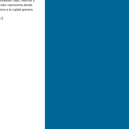
nduladas rojas, blancas y
zules representa desde
hora a la capital gomera.
s
]