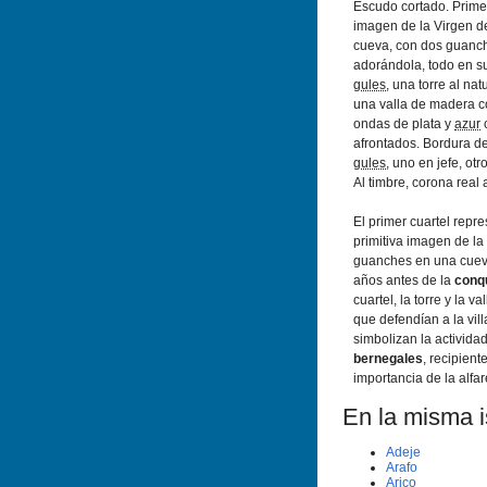
Escudo cortado. Prime
imagen de la Virgen d
cueva, con dos guanch
adorándola, todo en s
gules
, una torre al na
una valla de madera co
ondas de plata y
azur
c
afrontados. Bordura d
gules
, uno en jefe, ot
Al timbre, corona real 
El primer cuartel repr
primitiva imagen de la
guanches en una cueva
años antes de la
conqu
cuartel, la torre y la v
que defendí­an a la vil
simbolizan la activida
bernegales
, recipient
importancia de la alfare
En la misma is
Adeje
Arafo
Arico