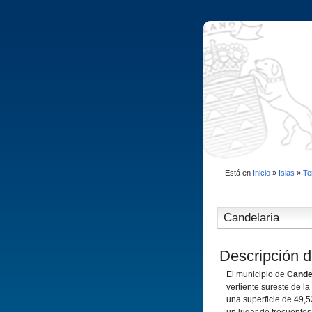
Está en
Inicio
»
Islas
»
Te
Candelaria
Descripción d
El municipio de
Cande
vertiente sureste de la
una superficie de 49,