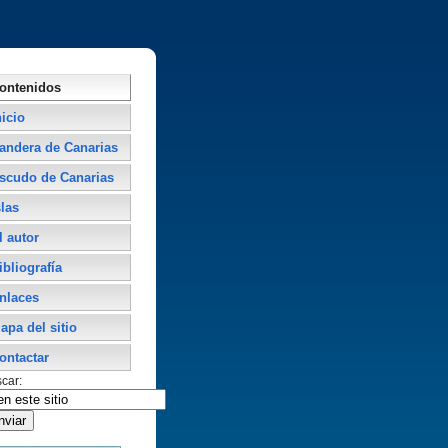
ontenidos
nicio
andera de Canarias
scudo de Canarias
slas
l autor
ibliografí­a
nlaces
apa del sitio
ontactar
car: