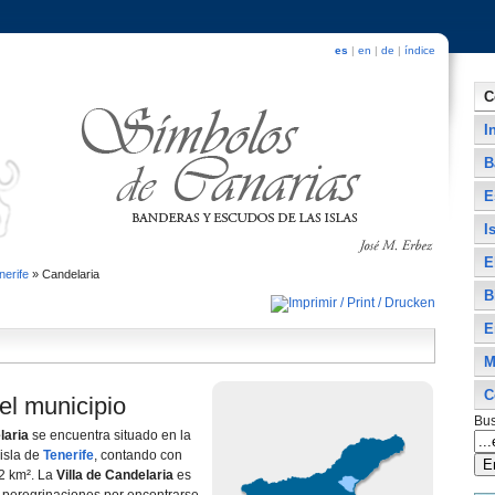
es
|
en
|
de
|
índice
C
I
B
E
I
E
nerife
»
Candelaria
B
E
M
C
el municipio
Bus
laria
se encuentra situado en la
 isla de
Tenerife
, contando con
52 km². La
Villa de Candelaria
es