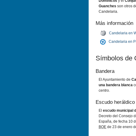
Dominicos
y el
Conjun
Guanches
son otros d
Candelaria.
Más información
Candelaria en W
Candelaria en 
Sí­mbolos de 
Bandera
El Ayuntamiento de
Ca
una bandera blanca
c
centro.
Escudo heráldico
El
escudo municipal 
Decreto del Consejo d
España, de fecha 10 d
BOE
de 23 de enero d