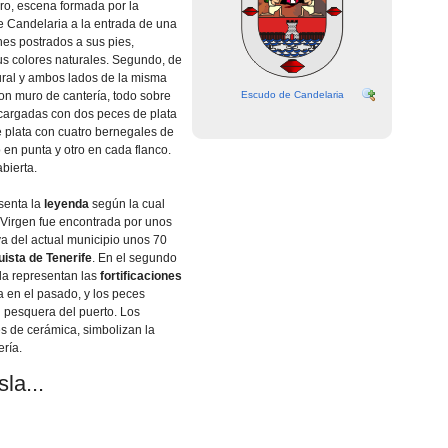
ro, escena formada por la
e Candelaria a la entrada de una
es postrados a sus pies,
us colores naturales. Segundo, de
tural y ambos lados de la misma
n muro de canterí­a, todo sobre
Escudo de Candelaria
argadas con dos peces de plata
e plata con cuatro bernegales de
ro en punta y otro en cada flanco.
abierta.
esenta la
leyenda
según la cual
 Virgen fue encontrada por unos
 del actual municipio unos 70
ista de Tenerife
. En el segundo
alla representan las
fortificaciones
la en el pasado, y los peces
d pesquera del puerto. Los
es de cerámica, simbolizan la
rí­a.
la...