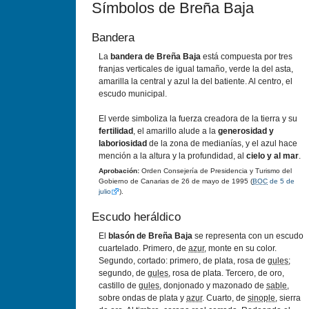
Sí­mbolos de Breña Baja
Bandera
La
bandera de Breña Baja
está compuesta por tres
franjas verticales de igual tamaño, verde la del asta,
amarilla la central y azul la del batiente. Al centro, el
escudo municipal.
El verde simboliza la fuerza creadora de la tierra y su
fertilidad
, el amarillo alude a la
generosidad y
laboriosidad
de la zona de medianí­as, y el azul hace
mención a la altura y la profundidad, al
cielo y al mar
.
Aprobación:
Orden Consejerí­a de Presidencia y Turismo del
Gobierno de Canarias de 26 de mayo de 1995 (
BOC
de 5 de
julio
).
Escudo heráldico
El
blasón de Breña Baja
se representa con un escudo
cuartelado. Primero, de
azur
, monte en su color.
Segundo, cortado: primero, de plata, rosa de
gules
;
segundo, de
gules
, rosa de plata. Tercero, de oro,
castillo de
gules
, donjonado y mazonado de
sable
,
sobre ondas de plata y
azur
. Cuarto, de
sinople
, sierra