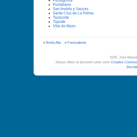
Puntagorda
Puntallana
San Andrés y Sauces
Santa Cruz de La Palma
Tazacorte
Tijarafe
Villa de Mazo
«
Breña Alta
»
Fuencaliente
2026
, José Manue
Dieses Werk ist lizensiert unter einer
Creative Common
Rechtl