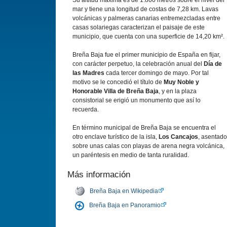
Su altitud máxima es de 1.800 metros sobre el nivel del
mar y tiene una longitud de costas de 7,28 km. Lavas
volcánicas y palmeras canarias entremezcladas entre
casas solariegas caracterizan el paisaje de este
municipio, que cuenta con una superficie de 14,20 km².
Breña Baja fue el primer municipio de España en fijar,
con carácter perpetuo, la celebración anual del
Dí­a de
las Madres
cada tercer domingo de mayo. Por tal
motivo se le concedió el tí­tulo de
Muy Noble y
Honorable Villa de Breña Baja
, y en la plaza
consistorial se erigió un monumento que así­ lo
recuerda.
En término municipal de Breña Baja se encuentra el
otro enclave turí­stico de la isla,
Los Cancajos
, asentado
sobre unas calas con playas de arena negra volcánica,
un paréntesis en medio de tanta ruralidad.
Más información
Breña Baja en Wikipedia
Breña Baja en Panoramio