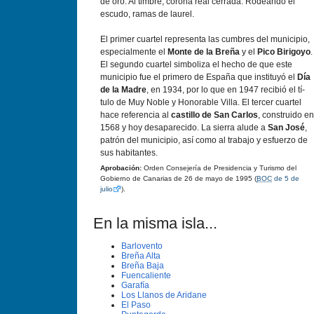
de oro. Al timbre, corona real cerrada. Rodeando el
escudo, ramas de laurel.
El primer cuartel representa las cumbres del municipio,
especialmente el
Monte de la Breña
y el
Pico Birigoyo
.
El segundo cuartel simboliza el hecho de que este
municipio fue el primero de España que instituyó el
Dí­a
de la Madre
, en 1934, por lo que en 1947 recibió el tí­
tulo de Muy Noble y Honorable Villa. El tercer cuartel
hace referencia al
castillo de San Carlos
, construido en
1568 y hoy desaparecido. La sierra alude a
San José
,
patrón del municipio, así­ como al trabajo y esfuerzo de
sus habitantes.
Aprobación:
Orden Consejerí­a de Presidencia y Turismo del
Gobierno de Canarias de 26 de mayo de 1995 (
BOC
de 5 de
julio
).
En la misma isla...
Barlovento
Breña Alta
Breña Baja
Fuencaliente
Garafí­a
Los Llanos de Aridane
El Paso