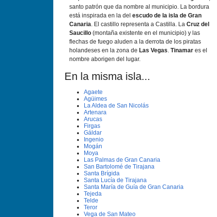
santo patrón que da nombre al municipio. La bordura
está inspirada en la del
escudo de la isla de Gran
Canaria
. El castillo representa a Castilla. La
Cruz del
Saucillo
(montaña existente en el municipio) y las
flechas de fuego aluden a la derrota de los piratas
holandeses en la zona de
Las Vegas
.
Tinamar
es el
nombre aborigen del lugar.
En la misma isla...
Agaete
Agüimes
La Aldea de San Nicolás
Artenara
Arucas
Firgas
Gáldar
Ingenio
Mogán
Moya
Las Palmas de Gran Canaria
San Bartolomé de Tirajana
Santa Brí­gida
Santa Lucí­a de Tirajana
Santa Marí­a de Guí­a de Gran Canaria
Tejeda
Telde
Teror
Vega de San Mateo