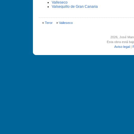
Valleseco
Valsequillo de Gran Canaria
«
Teror
»
Valleseco
2026
, José Man
Esta obra está ba
Aviso legal
|