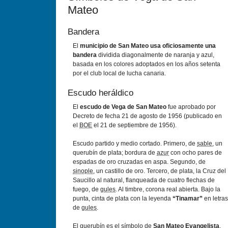
Mateo
Bandera
El
municipio de San Mateo usa oficiosamente una
bandera
dividida diagonalmente de naranja y azul,
basada en los colores adoptados en los años setenta
por el club local de lucha canaria.
Escudo heráldico
El
escudo de Vega de San Mateo
fue aprobado por
Decreto de fecha 21 de agosto de 1956 (publicado en
el
BOE
el 21 de septiembre de 1956).
Escudo partido y medio cortado. Primero, de
sable
, un
querubín de plata; bordura de
azur
con ocho pares de
espadas de oro cruzadas en aspa. Segundo, de
sinople
, un castillo de oro. Tercero, de plata, la Cruz del
Saucillo al natural, flanqueada de cuatro flechas de
fuego, de
gules
. Al timbre, corona real abierta. Bajo la
punta, cinta de plata con la leyenda
“Tinamar”
en letras
de
gules
.
El querubín es el símbolo de
San Mateo Evangelista
,