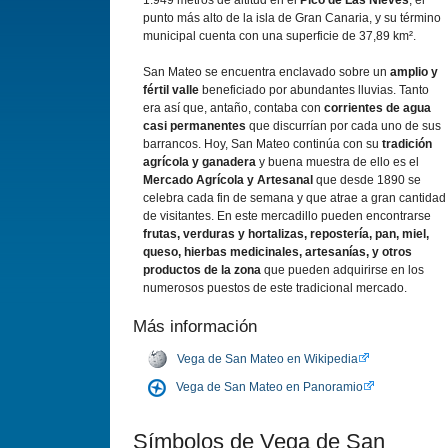
1.949 metros de altitud en el
Pico de Las Nieves
, el
punto más alto de la isla de Gran Canaria, y su término
municipal cuenta con una superficie de 37,89 km².
San Mateo se encuentra enclavado sobre un
amplio y
fértil valle
beneficiado por abundantes lluvias. Tanto
era así que, antaño, contaba con
corrientes de agua
casi permanentes
que discurrían por cada uno de sus
barrancos. Hoy, San Mateo continúa con su
tradición
agrícola y ganadera
y buena muestra de ello es el
Mercado Agrícola y Artesanal
que desde 1890 se
celebra cada fin de semana y que atrae a gran cantidad
de visitantes. En este mercadillo pueden encontrarse
frutas, verduras y hortalizas, repostería, pan, miel,
queso, hierbas medicinales, artesanías, y otros
productos de la zona
que pueden adquirirse en los
numerosos puestos de este tradicional mercado.
Más información
Vega de San Mateo en Wikipedia
Vega de San Mateo en Panoramio
Símbolos de Vega de San