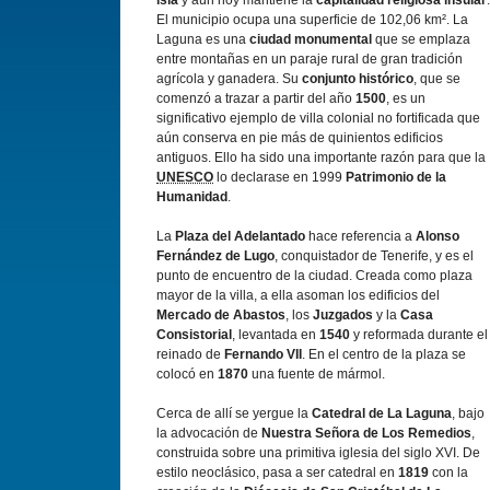
isla
y aún hoy mantiene la
capitalidad religiosa insular
.
El municipio ocupa una superficie de 102,06 km². La
Laguna es una
ciudad monumental
que se emplaza
entre montañas en un paraje rural de gran tradición
agrí­cola y ganadera. Su
conjunto histórico
, que se
comenzó a trazar a partir del año
1500
, es un
significativo ejemplo de villa colonial no fortificada que
aún conserva en pie más de quinientos edificios
antiguos. Ello ha sido una importante razón para que la
UNESCO
lo declarase en 1999
Patrimonio de la
Humanidad
.
La
Plaza del Adelantado
hace referencia a
Alonso
Fernández de Lugo
, conquistador de Tenerife, y es el
punto de encuentro de la ciudad. Creada como plaza
mayor de la villa, a ella asoman los edificios del
Mercado de Abastos
, los
Juzgados
y la
Casa
Consistorial
, levantada en
1540
y reformada durante el
reinado de
Fernando VII
. En el centro de la plaza se
colocó en
1870
una fuente de mármol.
Cerca de allí­ se yergue la
Catedral de La Laguna
, bajo
la advocación de
Nuestra Señora de Los Remedios
,
construida sobre una primitiva iglesia del siglo XVI. De
estilo neoclásico, pasa a ser catedral en
1819
con la