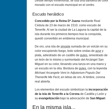
Desde tiempo inmemorial, se usa una bandera de color
morado con el escudo municipal en el centro.
Escudo heráldico
Concedido por la Reina Dª Juana
mediante Real
Cédula de 23 de marzo de 1510. como escudo de
Tenerife. Al ser la ciudad de La Laguna la capital de la
isla durante los primeros tiempos tras la conquista,
quedó convertido en emblema municipal.
De oro, una isla de
sinople
sumada de un volcán en su
color escupiendo fuego, todo sobre ondas de
azur
y
plata, adiestrado de un castillo de
gules
, siniestrado de
un león de lo mismo y surmontado del Arcángel San
Miguel en su color, llevando una lanza en una mano y
un escudo en la otra. Bordura de
gules
, con la leyenda
Michael Arcangele Veni in Adjutorium Populo Dei
Thenerife Me Fecit
, en letras de oro. Al timbre, corona
real abierta.
Los elementos del escudo simbolizan la
incorporación
de la isla de Tenerife a la Corona
de Castilla y León y
su
evangelización
bajo la advocación de
San Miguel
.
En la misma isla...