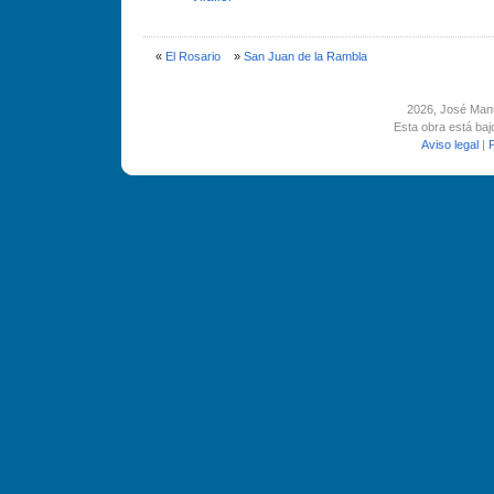
«
El Rosario
»
San Juan de la Rambla
2026
, José Man
Esta obra está ba
Aviso legal
|