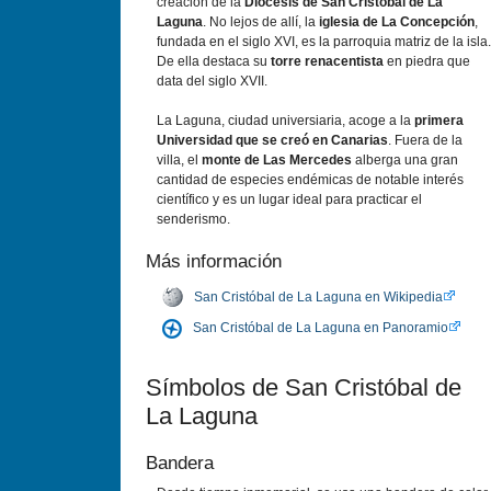
creación de la
Diócesis de San Cristóbal de La
Laguna
. No lejos de allí­, la
iglesia de La Concepción
,
fundada en el siglo XVI, es la parroquia matriz de la isla.
De ella destaca su
torre renacentista
en piedra que
data del siglo XVII.
La Laguna, ciudad universiaria, acoge a la
primera
Universidad que se creó en Canarias
. Fuera de la
villa, el
monte de Las Mercedes
alberga una gran
cantidad de especies endémicas de notable interés
cientí­fico y es un lugar ideal para practicar el
senderismo.
Más información
San Cristóbal de La Laguna en Wikipedia
San Cristóbal de La Laguna en Panoramio
Sí­mbolos de San Cristóbal de
La Laguna
Bandera