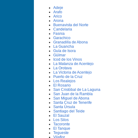
Adeje
Arafo
Arico
Arona
Buenavista del Norte
Candelaria
Fasnia
Garachico
Granadilla de Abona
La Guancha
Guí­a de Isora
Güí­mar
Icod de los Vinos
La Matanza de Acentejo
La Orotava
La Victoria de Acentejo
Puerto de la Cruz
Los Realejos
El Rosario
San Cristóbal de La Laguna
San Juan de la Rambla
San Miguel de Abona
Santa Cruz de Tenerife
Santa Úrsula
Santiago del Teide
El Sauzal
Los Silos
Tacoronte
El Tanque
Tegueste
Vilaflor