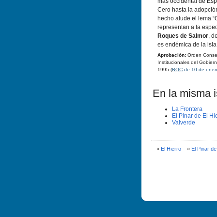
más occidental de Esp
Cero hasta la adopció
hecho alude el lema “O
representan a la espec
Roques de Salmor
, d
es endémica de la isla
Aprobación:
Orden Consej
Institucionales del Gobie
1995 (
BOC
de 10 de ener
En la misma is
La Frontera
El Pinar de El Hi
Valverde
«
El Hierro
»
El Pinar de