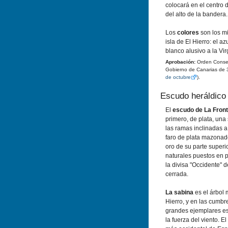
colocará en el centro 
del alto de la bandera.
Los
colores
son los m
isla de El Hierro: el az
blanco alusivo a la Vi
Aprobación:
Orden Conseje
Gobierno de Canarias de 
de octubre
).
Escudo heráldico
El
escudo de La Fron
primero, de plata, una
las ramas inclinadas a
faro de plata mazona
oro de su parte superio
naturales puestos en p
la divisa "Occidente" 
cerrada.
La sabina
es el árbol 
Hierro, y en las cumbr
grandes ejemplares es
la fuerza del viento. El