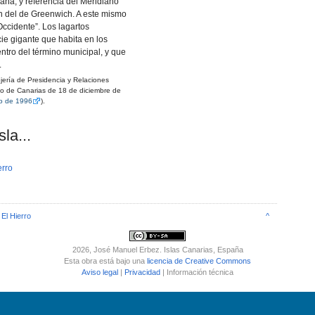
aña, y referencia del Meridiano
n del de Greenwich. A este mismo
ccidente”. Los lagartos
ie gigante que habita en los
entro del término municipal, y que
.
ería de Presidencia y Relaciones
rno de Canarias de 18 de diciembre de
o de 1996
).
la...
erro
 El Hierro
^
2026
, José Manuel Erbez. Islas Canarias, España
Esta obra está bajo una
licencia de Creative Commons
Aviso legal
|
Privacidad
| Información técnica