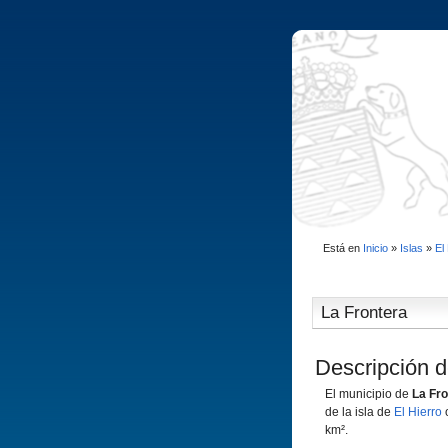
Está en
Inicio
»
Islas
»
El
La Frontera
Descripción d
El municipio de
La Fro
de la isla de
El Hierro
o
km².