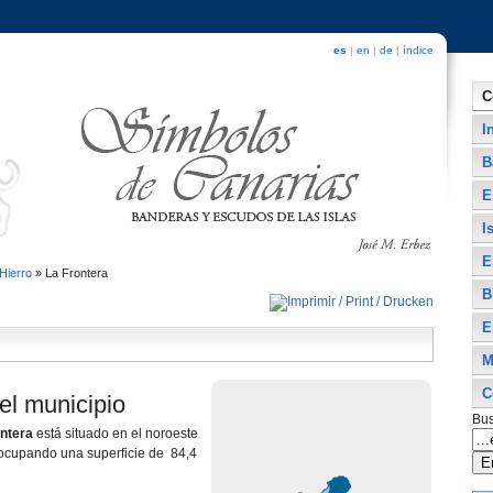
es
|
en
|
de
|
índice
C
I
B
E
I
E
 Hierro
»
La Frontera
B
E
M
C
el municipio
Bus
ntera
está situado en el noroeste
cupando una superficie de 84,4