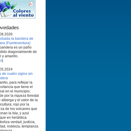
vedades
08.2026
obada la bandera de
ara (Fuerteventura)
bandera es un paño
idido diagonalmente de
l y amarillo.
s
]
05.2024
 de cuatro siglos sin
ndera
rillo, para reflejar la
ortancia que tiene el
eal en el municipio;
de por la riqueza forestal
 alberga y el valor de la
icultura; rojo por la
rza de los volcanes que
onan la Isla, y azul
que en heráldica
boliza verdad, justicia,
ltad, nobleza, templanza
igilancia.