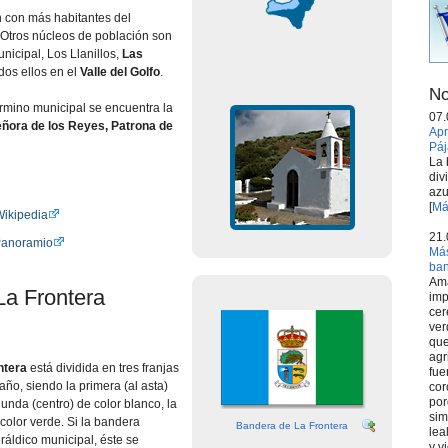
n con más habitantes del
 Otros núcleos de población son
unicipal, Los Llanillos,
Las
odos ellos en el
Valle del Golfo
.
No
rmino municipal se encuentra la
07.
ñora de los Reyes, Patrona de
Apr
Páj
La 
div
azu
[
Má
Wikipedia
21.
Panoramio
Más
ba
Ama
La Frontera
imp
cer
ver
que
agr
ntera
está dividida en tres franjas
fue
año, siendo la primera (al asta)
cor
por
gunda (centro) de color blanco, la
sim
 color verde. Si la bandera
Bandera de La Frontera
lea
ráldico municipal, éste se
y v