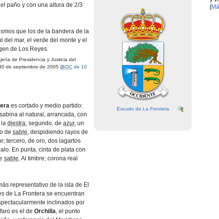
del paño y con una altura de 2/3
[
Má
ismos que los de la bandera de la
ul del mar, el verde del monte y el
rgen de Los Reyes.
ría de Presidencia y Justicia del
30 de septiembre de 2005 (
BOC
de 10
tera
es cortado y medio partido:
Escudo de La Frontera
 sabina al natural, arrancada, con
 la
diestra
; segundo, de
azur
, un
do de
sable
, despidiendo rayos de
r; tercero, de oro, dos lagartos
alo. En punta, cinta de plata con
de
sable
. Al timbre; corona real
más representativo de la isla de El
es de La Frontera se encuentran
pectacularmente inclinados por
 faro es el de
Orchilla
, el punto