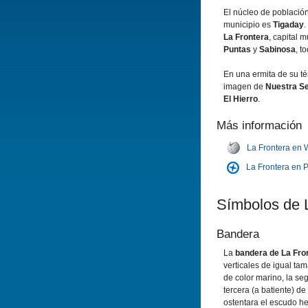
El núcleo de població
municipio es
Tigaday
.
La Frontera
, capital m
Puntas
y
Sabinosa
, t
En una ermita de su té
imagen de
Nuestra Se
El Hierro
.
Más información
La Frontera en 
La Frontera en 
Símbolos de 
Bandera
La
bandera de La Fro
verticales de igual tam
de color marino, la se
tercera (a batiente) de
ostentara el escudo he