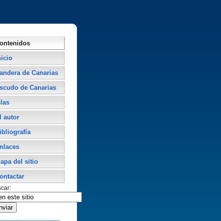
ontenidos
nicio
andera de Canarias
scudo de Canarias
slas
l autor
ibliografí­a
nlaces
apa del sitio
ontactar
car: