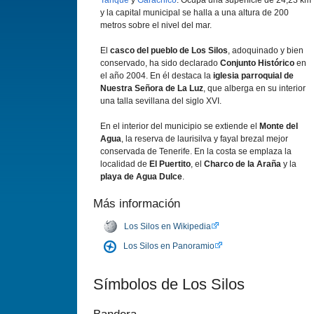
Tanque
y
Garachico
. Ocupa una superficie de 24,23 km²
y la capital municipal se halla a una altura de 200
metros sobre el nivel del mar.
El
casco del pueblo de Los Silos
, adoquinado y bien
conservado, ha sido declarado
Conjunto Histórico
en
el año 2004. En él destaca la
iglesia parroquial de
Nuestra Señora de La Luz
, que alberga en su interior
una talla sevillana del siglo XVI.
En el interior del municipio se extiende el
Monte del
Agua
, la reserva de laurisilva y fayal brezal mejor
conservada de Tenerife. En la costa se emplaza la
localidad de
El Puertito
, el
Charco de la Araña
y la
playa de Agua Dulce
.
Más información
Los Silos en Wikipedia
Los Silos en Panoramio
Símbolos de Los Silos