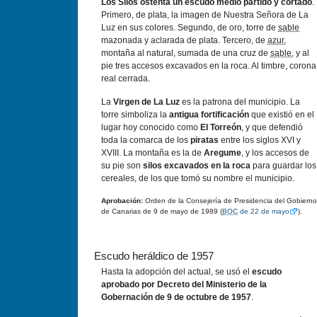
Los Silos ostenta un escudo medio partido y cortado
.
Primero, de plata, la imagen de Nuestra Señora de La
Luz en sus colores. Segundo, de oro, torre de
sable
mazonada y aclarada de plata. Tercero, de
azur
,
montaña al natural, sumada de una cruz de
sable
, y al
pie tres accesos excavados en la roca. Al timbre, corona
real cerrada.
La
Virgen de La Luz
es la patrona del municipio. La
torre simboliza la
antigua fortificación
que existió en el
lugar hoy conocido como
El Torreón
, y que defendió
toda la comarca de los
piratas
entre los siglos XVI y
XVIII. La montaña es la de
Aregume
, y los accesos de
su pie son
silos excavados en la roca
para guardar los
cereales, de los que tomó su nombre el municipio.
Aprobación:
Orden de la Consejería de Presidencia del Gobierno
de Canarias de 9 de mayo de 1989 (
BOC
de 22 de mayo
).
Escudo heráldico de 1957
Hasta la adopción del actual, se usó el
escudo
aprobado por Decreto del Ministerio de la
Gobernación de 9 de octubre de 1957
.