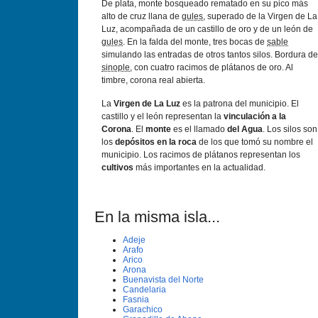
De plata, monte bosqueado rematado en su pico más
alto de cruz llana de
gules
, superado de la Virgen de La
Luz, acompañada de un castillo de oro y de un león de
gules
. En la falda del monte, tres bocas de
sable
simulando las entradas de otros tantos silos. Bordura de
sinople
, con cuatro racimos de plátanos de oro. Al
timbre, corona real abierta.
La
Virgen de La Luz
es la patrona del municipio. El
castillo y el león representan la
vinculación a la
Corona
. El
monte
es el llamado
del Agua
. Los silos son
los
depósitos en la roca
de los que tomó su nombre el
municipio. Los racimos de plátanos representan los
cultivos
más importantes en la actualidad.
En la misma isla...
Adeje
Arafo
Arico
Arona
Buenavista del Norte
Candelaria
Fasnia
Garachico