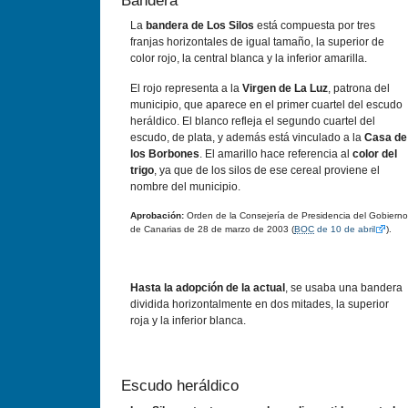
Bandera
La
bandera de Los Silos
está compuesta por tres
franjas horizontales de igual tamaño, la superior de
color rojo, la central blanca y la inferior amarilla.
El rojo representa a la
Virgen de La Luz
, patrona del
municipio, que aparece en el primer cuartel del escudo
heráldico. El blanco refleja el segundo cuartel del
escudo, de plata, y además está vinculado a la
Casa de
los Borbones
. El amarillo hace referencia al
color del
trigo
, ya que de los silos de ese cereal proviene el
nombre del municipio.
Aprobación:
Orden de la Consejería de Presidencia del Gobierno
de Canarias de 28 de marzo de 2003 (
BOC
de 10 de abril
).
Hasta la adopción de la actual
, se usaba una bandera
dividida horizontalmente en dos mitades, la superior
roja y la inferior blanca.
Escudo heráldico