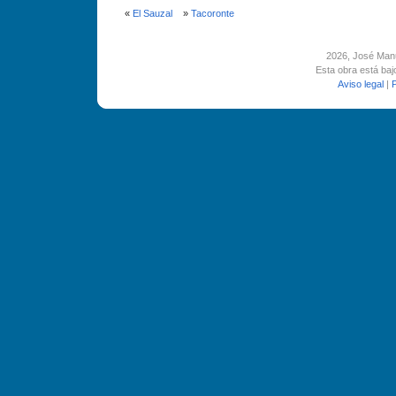
«
El Sauzal
»
Tacoronte
2026
, José Man
Esta obra está ba
Aviso legal
|