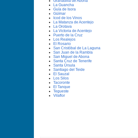
Granadilla de Abona
La Guancha
Guí­a de Isora
Güí­mar
Icod de los Vinos
La Matanza de Acentejo
La Orotava
La Victoria de Acentejo
Puerto de la Cruz
Los Realejos
El Rosario
San Cristóbal de La Laguna
San Juan de la Rambla
San Miguel de Abona
Santa Cruz de Tenerife
Santa Úrsula
Santiago del Teide
El Sauzal
Los Silos
Tacoronte
El Tanque
Tegueste
Vilaflor