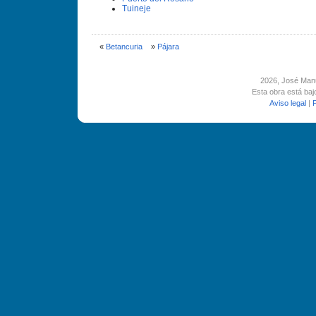
Tuineje
«
Betancuria
»
Pájara
2026
, José Man
Esta obra está ba
Aviso legal
|