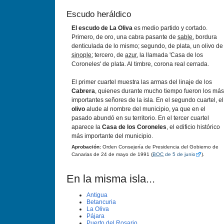
Escudo heráldico
El escudo de La Oliva
es medio partido y cortado.
Primero, de oro, una cabra pasante de
sable
, bordura
denticulada de lo mismo; segundo, de plata, un olivo de
sinople
; tercero, de
azur
, la llamada 'Casa de los
Coroneles' de plata. Al timbre, corona real cerrada.
El primer cuartel muestra las armas del linaje de los
Cabrera
, quienes durante mucho tiempo fueron los más
importantes señores de la isla. En el segundo cuartel, el
olivo
alude al nombre del municipio, ya que en el
pasado abundó en su territorio. En el tercer cuartel
aparece la
Casa de los Coroneles
, el edificio histórico
más importante del municipio.
Aprobación:
Orden Consejería de Presidencia del Gobierno de
Canarias de 24 de mayo de 1991 (
BOC
de 5 de junio
).
En la misma isla...
Antigua
Betancuria
La Oliva
Pájara
Puerto del Rosario