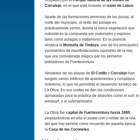
ocupados por el
Parque Natural de las Dunas de
Corralejo
, en el que está incluido el
islote de Lobos
.
Aparte de las formaciones arenosas de las dunas, al
norte del municipio, el resto del paisaje es
prácticamente yermo, donde la única vegetación que
subsiste es la compuesta por matorrales y espinos,
tales como aulagas o matamoros. En la planicie
destaca la
Montaña de Tindaya
, uno de los principales
yacimientos de manifestaciones rupestres de la isla,
que era considerada mágica por los primeros
pobladores de Fuerteventura.
Alrededor de las playas de
El Cotillo
y
Corralejo
han
surgido varios edificios de apartamentos y complejos
hoteleros, lo que ha permitido el desarrollo turístico de
La Oliva. En sus costas se dan las condiciones
apropiadas para la práctica de deportes como el surf, el
windsurf, o el submarinismo.
La Oliva fue
capital de Fuerteventura hasta 1880
,
emplazándose en ella el poder civil y militar de la isla,
del que hoy pervive como recuerdo de aquella época,
la
Casa de los Coroneles
.