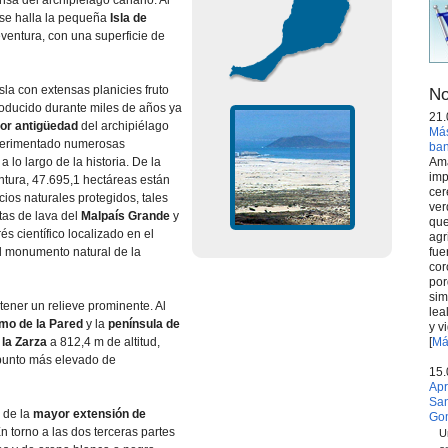
sa del archipiélago canario. Al
 se halla la pequeña
Isla de
eventura, con una superficie de
sla con extensas planicies fruto
No
roducido durante miles de años ya
21.
or antigüedad
del archipiélago
Más
perimentado numerosas
ba
Ama
 lo largo de la historia. De la
imp
ntura, 47.695,1 hectáreas están
cer
ios naturales protegidos, tales
ver
as de lava del
Malpaís Grande
y
que
rés científico localizado en el
agr
fue
l monumento natural de la
cor
por
sim
 tener un relieve prominente. Al
lea
tmo de la Pared
y la
península de
y v
[
Má
 la Zarza
a 812,4 m de altitud,
 punto más elevado de
15.
Apr
San
 de la
mayor extensión de
Go
En torno a las dos terceras partes
U