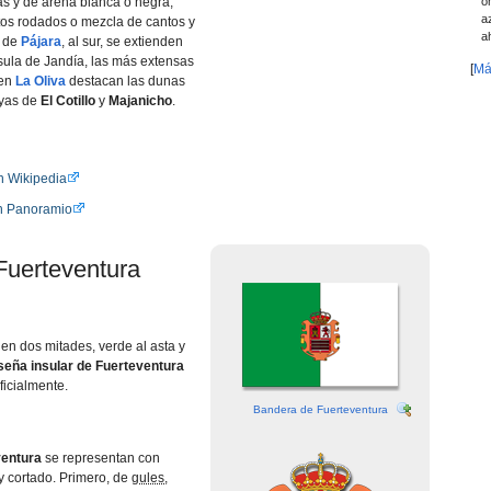
o
as y de arena blanca o negra,
a
tos rodados o mezcla de cantos y
a
o de
Pájara
, al sur, se extienden
sula de Jandía, las más extensas
[
Má
 en
La Oliva
destacan las dunas
ayas de
El Cotillo
y
Majanicho
.
n Wikipedia
en Panoramio
Fuerteventura
 en dos mitades, verde al asta y
seña insular de Fuerteventura
ficialmente.
Bandera de Fuerteventura
ventura
se representan con
y cortado. Primero, de
gules
,