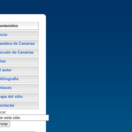
ontenidos
nicio
andera de Canarias
scudo de Canarias
slas
l autor
ibliografí­a
nlaces
apa del sitio
ontactar
car: