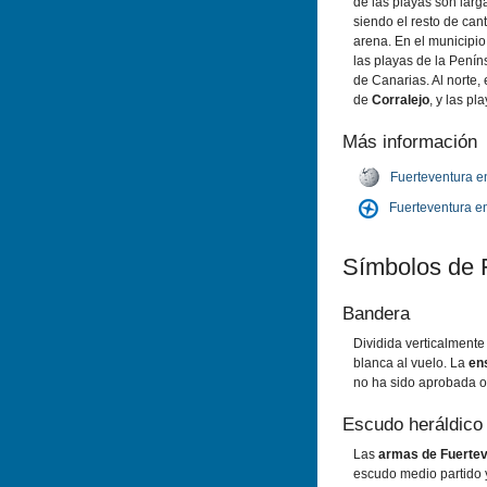
de las playas son larg
siendo el resto de can
arena. En el municipi
las playas de la Penín
de Canarias. Al norte,
de
Corralejo
, y las pl
Más información
Fuerteventura e
Fuerteventura 
Símbolos de 
Bandera
Dividida verticalmente
blanca al vuelo. La
en
no ha sido aprobada o
Escudo heráldico
Las
armas de Fuerte
escudo medio partido 