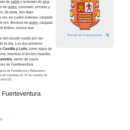
nado de
sable
y aclarado de
azur
.
ón de
gules
, coronado, armado y
o, de plata, tres fajas
y oro, en cuatro órdenes, cargada
de oro. Bordura de
gules
, cargada
Al timbre, corona real.
Escudo de Fuerteventura
te del escudo usado por las
e la isla. Los dos primeros
 a
Castilla y León
, como signo de
ona, mientras el tercero muestra
avedra
, varios de cuyos
es de Fuerteventura.
ería de Presidencia y Relaciones
rno de Canarias de 15 de octubre de
embre
).
 Fuerteventura
io