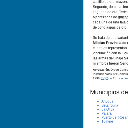
castillo de oro, mazo
Segundo, de plata, le
linguado de oro. Tercer
ajedrezadas de
gules
cada una de una faja 
de ocho aspas de oro. 
Se trata de una varian
Milicias Provinciales
d
cuarteles representan
vinculación con la Cor
las armas del linaje
Sa
miembros fueron Señor
Aprobación:
Orden Consej
Institucionales del Gobie
1998 (
BOC
de 11 de novi
Municipios de
Antigua
Betancuria
La Oliva
Pájara
Puerto del Rosar
Tuineje