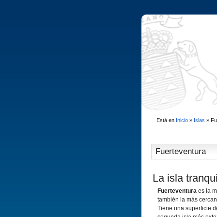
Está en
Inicio
»
Islas
»
Fu
Fuerteventura
La isla tranqu
Fuerteventura
es la m
también la más cercana
Tiene una superficie d