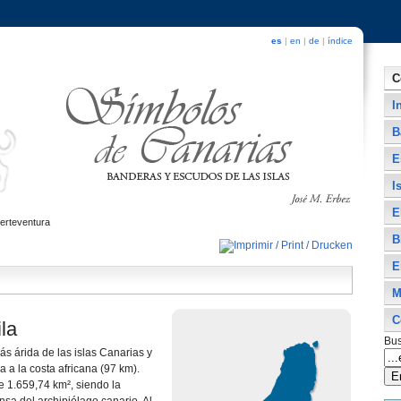
es
|
en
|
de
|
índice
C
I
B
E
I
E
erteventura
B
E
M
C
ila
Bus
ás árida de las islas Canarias y
 a la costa africana (97 km).
e 1.659,74 km², siendo la