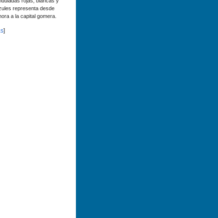
nduladas rojas, blancas y
zules representa desde
hora a la capital gomera.
s
]