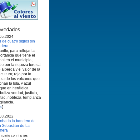
vedades
05.2024
 de cuatro siglos sin
ndera
rillo, para reflejar la
ortancia que tiene el
eal en el municipio;
de por la riqueza forestal
 alberga y el valor de la
icultura; rojo por la
rza de los volcanes que
onan la Isla, y azul
que en heráldica
boliza verdad, justicia,
ltad, nobleza, templanza
igilancia.
s
]
08.2022
obada la bandera de
 Sebastián de La
mera
n paño con franjas