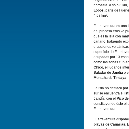
segunda isla más exten
noroeste, a sólo 6 km,
Lobos
, parte de Fuert
4,58 km².
Fuerteventura es una i
del proceso erosivo p
que es la isla con
may
canario, habiendo ex
erupciones volcánicas a
superficie de Fuerteve
ocupadas por 13 espac
como las zonas cubiert
Chico
, el lugar de inte
Saladar de Jandía
o e
Montaña de Tindaya
.
La isla no destaca por
sur se encuentra el
is
Jandía
, con el
Pico de
constituyendo éste el
Fuerteventura.
Fuerteventura dispone
playas de Canarias
. 