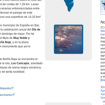
e 1.800 metros sobre el nivel del
ud de costas de 7,28 km. Lavas
 canarias entremezcladas entre
terizan el paisaje de este
con una superficie de 14,20 km².
No
er municipio de España en fijar,
21.
 la celebración anual del
Dí­a de
Más
r domingo de mayo. Por tal
ba
Ama
l tí­tulo de
Muy Noble y
imp
reña Baja
, y en la plaza
cer
 un monumento que así­ lo
ver
que
agr
fue
de Breña Baja se encuentra el
cor
e la isla,
Los Cancajos
, asentado
por
playas de arena negra volcánica,
sim
 de tanta ruralidad.
lea
y v
[
Má
15.
ikipedia
Apr
San
Panoramio
Go
U