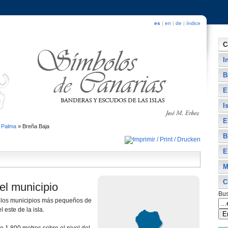
es
|
en
|
de
|
índice
C
I
B
E
I
E
 Palma
»
Breña Baja
B
E
M
C
el municipio
Bus
 los municipios más pequeños de
l este de la isla.