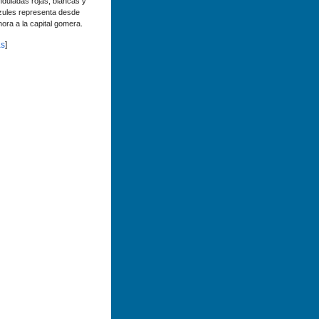
nduladas rojas, blancas y
zules representa desde
hora a la capital gomera.
s
]