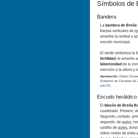
Sí­mbolos de 
Bandera
La
bandera de Breña
franjas verticales de i
amarilla la central y az
escudo municipal.
El verde simboliza la f
fertilidad
, el amarillo 
laboriosidad
de la zon
mención a la altura y 
Aprobación:
Orden Conseje
Gobierno de Canarias de 
julio
).
Escudo heráldico
El
blasón de Breña B
cuartelado. Primero, 
Segundo, cortado: prim
segundo, de
gules
, ro
castillo de
gules
, don
sobre ondas de plata 