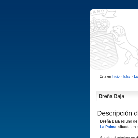
Está en
Inicio
»
Islas
»
La
Breña Baja
Descripción d
Breña Baja
es uno de
La Palma
, situado en e