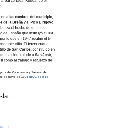
ona real cerrada. Rodeando el
l.
esenta las cumbres del municipio,
e de la Breña
y el
Pico Birigoyo
.
mboliza el hecho de que este
ro de España que instituyó el
Dí­a
por lo que en 1947 recibió el tí­
orable Villa. El tercer cuartel
tillo de San Carlos
, construido en
do. La sierra alude a
San José
,
sí­ como al trabajo y esfuerzo de
rí­a de Presidencia y Turismo del
26 de mayo de 1995 (
BOC
de 5 de
la...
idane