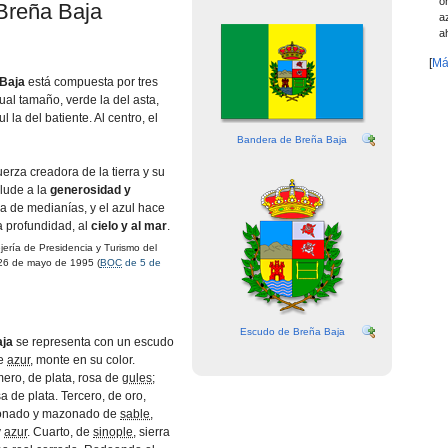
o
Breña Baja
a
a
[
Má
 Baja
está compuesta por tres
gual tamaño, verde la del asta,
ul la del batiente. Al centro, el
Bandera de Breña Baja
uerza creadora de la tierra y su
alude a la
generosidad y
a de medianí­as, y el azul hace
la profundidad, al
cielo y al mar
.
rí­a de Presidencia y Turismo del
26 de mayo de 1995 (
BOC
de 5 de
Escudo de Breña Baja
aja
se representa con un escudo
de
azur
, monte en su color.
ero, de plata, rosa de
gules
;
sa de plata. Tercero, de oro,
jonado y mazonado de
sable
,
y
azur
. Cuarto, de
sinople
, sierra