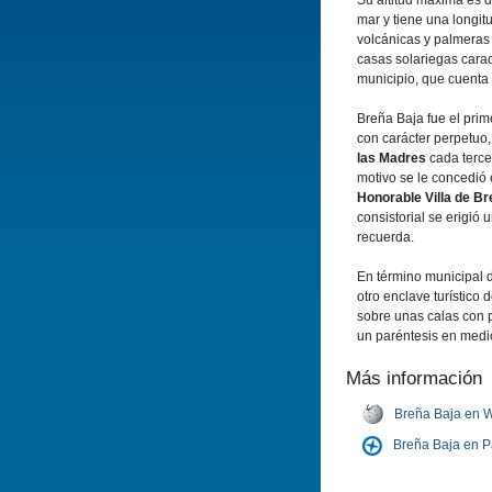
Su altitud máxima es d
mar y tiene una longit
volcánicas y palmeras
casas solariegas carac
municipio, que cuenta 
Breña Baja fue el prim
con carácter perpetuo,
las Madres
cada terce
motivo se le concedió e
Honorable Villa de B
consistorial se erigió
recuerda.
En término municipal 
otro enclave turí­stico d
sobre unas calas con 
un paréntesis en medio
Más información
Breña Baja en W
Breña Baja en 