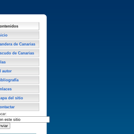
ontenidos
nicio
andera de Canarias
scudo de Canarias
slas
l autor
ibliografí­a
nlaces
apa del sitio
ontactar
car: