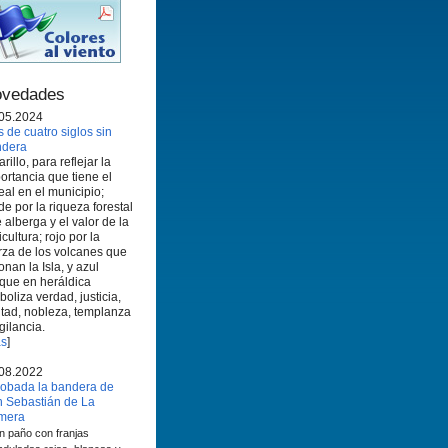
vedades
05.2024
 de cuatro siglos sin
ndera
rillo, para reflejar la
ortancia que tiene el
eal en el municipio;
de por la riqueza forestal
 alberga y el valor de la
icultura; rojo por la
rza de los volcanes que
onan la Isla, y azul
que en heráldica
boliza verdad, justicia,
ltad, nobleza, templanza
igilancia.
s
]
08.2022
obada la bandera de
 Sebastián de La
mera
n paño con franjas