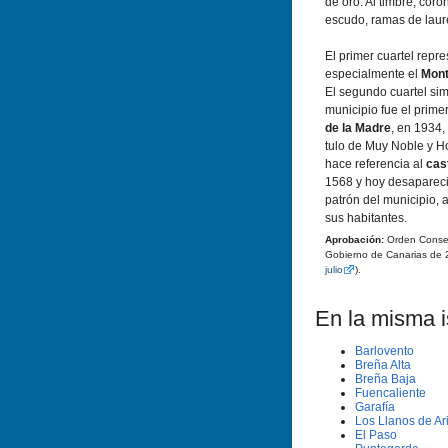
de oro. Al timbre, cor
escudo, ramas de laure
El primer cuartel repr
especialmente el
Mont
El segundo cuartel si
municipio fue el prime
de la Madre
, en 1934, 
tulo de Muy Noble y Hon
hace referencia al
cas
1568 y hoy desapareci
patrón del municipio, a
sus habitantes.
Aprobación:
Orden Conseje
Gobierno de Canarias de 
julio
).
En la misma is
Barlovento
Breña Alta
Breña Baja
Fuencaliente
Garafí­a
Los Llanos de Ar
El Paso