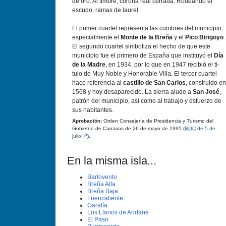
de oro. Al timbre, corona real cerrada. Rodeando el
escudo, ramas de laurel.
El primer cuartel representa las cumbres del municipio,
especialmente el
Monte de la Breña
y el
Pico Birigoyo
.
El segundo cuartel simboliza el hecho de que este
municipio fue el primero de España que instituyó el
Dí­a
de la Madre
, en 1934, por lo que en 1947 recibió el tí­
tulo de Muy Noble y Honorable Villa. El tercer cuartel
hace referencia al
castillo de San Carlos
, construido en
1568 y hoy desaparecido. La sierra alude a
San José
,
patrón del municipio, así­ como al trabajo y esfuerzo de
sus habitantes.
Aprobación:
Orden Consejerí­a de Presidencia y Turismo del
Gobierno de Canarias de 26 de mayo de 1995 (
BOC
de 5 de
julio
).
En la misma isla...
Barlovento
Breña Alta
Breña Baja
Fuencaliente
Garafí­a
Los Llanos de Aridane
El Paso