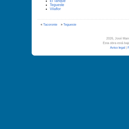
El Tanque
Tegueste
Vilaflor
«
Tacoronte
»
Tegueste
2026
, José Man
Esta obra está ba
Aviso legal
|