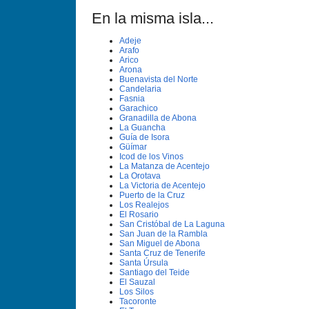
En la misma isla...
Adeje
Arafo
Arico
Arona
Buenavista del Norte
Candelaria
Fasnia
Garachico
Granadilla de Abona
La Guancha
Guí­a de Isora
Güí­mar
Icod de los Vinos
La Matanza de Acentejo
La Orotava
La Victoria de Acentejo
Puerto de la Cruz
Los Realejos
El Rosario
San Cristóbal de La Laguna
San Juan de la Rambla
San Miguel de Abona
Santa Cruz de Tenerife
Santa Úrsula
Santiago del Teide
El Sauzal
Los Silos
Tacoronte