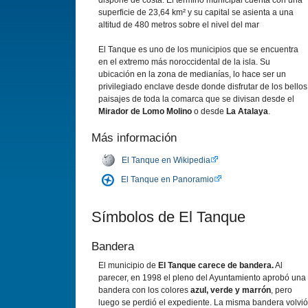
dispone de costa. El término municipal cuenta con una
superficie de 23,64 km² y su capital se asienta a una
altitud de 480 metros sobre el nivel del mar
El Tanque es uno de los municipios que se encuentra
en el extremo más noroccidental de la isla. Su
ubicación en la zona de medianías, lo hace ser un
privilegiado enclave desde donde disfrutar de los bellos
paisajes de toda la comarca que se divisan desde el
Mirador de Lomo Molino
o desde
La Atalaya
.
Más información
El Tanque en Wikipedia
El Tanque en Panoramio
Símbolos de El Tanque
Bandera
El municipio de
El Tanque carece de bandera.
Al
parecer, en 1998 el pleno del Ayuntamiento aprobó una
bandera con los colores
azul, verde y marrón
, pero
luego se perdió el expediente. La misma bandera volvió