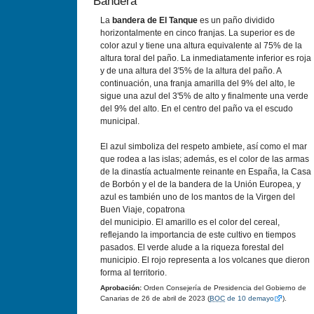
Bandera
La
bandera de El Tanque
es un paño dividido
horizontalmente en cinco franjas. La superior es de
color azul y tiene una altura equivalente al 75% de la
altura toral del paño. La inmediatamente inferior es roja
y de una altura del 3'5% de la altura del paño. A
continuación, una franja amarilla del 9% del alto, le
sigue una azul del 3'5% de alto y finalmente una verde
del 9% del alto. En el centro del paño va el escudo
municipal.
El azul simboliza del respeto ambiete, así como el mar
que rodea a las islas; además, es el color de las armas
de la dinastía actualmente reinante en España, la Casa
de Borbón y el de la bandera de la Unión Europea, y
azul es también uno de los mantos de la Virgen del
Buen Viaje, copatrona
del municipio. El amarillo es el color del cereal,
reflejando la importancia de este cultivo en tiempos
pasados. El verde alude a la riqueza forestal del
municipio. El rojo representa a los volcanes que dieron
forma al territorio.
Aprobación:
Orden Consejería de Presidencia del Gobierno de
Canarias de 26 de abril de 2023 (
BOC
de 10 demayo
).