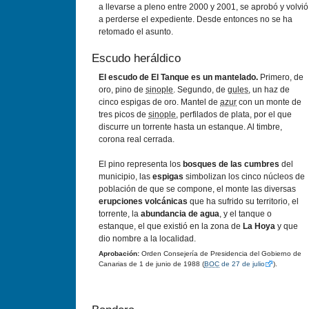
a llevarse a pleno entre 2000 y 2001, se aprobó y volvió
a perderse el expediente. Desde entonces no se ha
retomado el asunto.
Escudo heráldico
El escudo de El Tanque es un mantelado.
Primero, de
oro, pino de
sinople
. Segundo, de
gules
, un haz de
cinco espigas de oro. Mantel de
azur
con un monte de
tres picos de
sinople
, perfilados de plata, por el que
discurre un torrente hasta un estanque. Al timbre,
corona real cerrada.
El pino representa los
bosques de las cumbres
del
municipio, las
espigas
simbolizan los cinco núcleos de
población de que se compone, el monte las diversas
erupciones volcánicas
que ha sufrido su territorio, el
torrente, la
abundancia de agua
, y el tanque o
estanque, el que existió en la zona de
La Hoya
y que
dio nombre a la localidad.
Aprobación:
Orden Consejería de Presidencia del Gobierno de
Canarias de 1 de junio de 1988 (
BOC
de 27 de julio
).