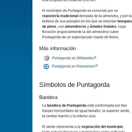
una longitud de costa de 8,80 km.
El municipio de Puntagorda es conocido por su
repostería tradicional
derivada de la almendra, y por la
belleza de sus paisajes en los que se mezclan
bosques
de pinos
, con
almendreros
y
árboles frutales
, cuya
floración (especialmente la del almendro) cubre
Puntagorda de un espectacular manto de flores.
Más información
Puntagorda en Wikipedia
Puntagorda en Panoramio
Símbolos de Puntagorda
Bandera
La
bandera de Puntagorda
está conformada por tres
franjas horizontales de igual tamaño, la superior verde,
la central marrón y la inferior azul.
El verde representa a la
vegetación del municipio
,