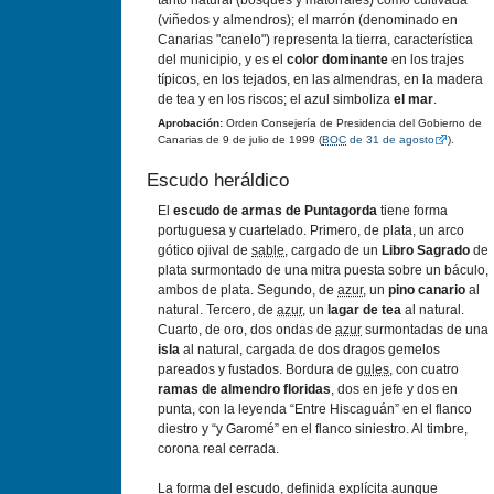
tanto natural (bosques y matorrales) como cultivada
(viñedos y almendros); el marrón (denominado en
Canarias "canelo") representa la tierra, característica
del municipio, y es el
color dominante
en los trajes
típicos, en los tejados, en las almendras, en la madera
de tea y en los riscos; el azul simboliza
el mar
.
Aprobación:
Orden Consejería de Presidencia del Gobierno de
Canarias de 9 de julio de 1999 (
BOC
de 31 de agosto
).
Escudo heráldico
El
escudo de armas de Puntagorda
tiene forma
portuguesa y cuartelado. Primero, de plata, un arco
gótico ojival de
sable
, cargado de un
Libro Sagrado
de
plata surmontado de una mitra puesta sobre un báculo,
ambos de plata. Segundo, de
azur
, un
pino canario
al
natural. Tercero, de
azur
, un
lagar de tea
al natural.
Cuarto, de oro, dos ondas de
azur
surmontadas de una
isla
al natural, cargada de dos dragos gemelos
pareados y fustados. Bordura de
gules
, con cuatro
ramas de almendro floridas
, dos en jefe y dos en
punta, con la leyenda “Entre Hiscaguán” en el flanco
diestro y “y Garomé” en el flanco siniestro. Al timbre,
corona real cerrada.
La forma del escudo, definida explícita aunque