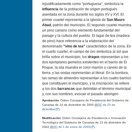
injustificadamente como “portuguesa”, simboliza la
influencia
de la población de origen portugués
asentada en la zona durante los siglos XV y XVI. El
primer cuartel representa a la iglesia de
San Mauro
Abad
, patrón del municipio. El segundo cuartel muestra
un pino canario como elemento fundamental del
paisaje y la cultura del pueblo. El lagar de tea (madera
de pino) hace referencia a la elaboración del
denominado
“vino de tea”
característico de la zona. En
el cuarto cuartel, el campo de oro simboliza al sol que
brilla sobre el municipio, los
dragos
representan a los
dos ejemplares gemelos existentes en el barrio de El
Roque, la isla muestra el color marrón o canelo de la
tierra, y las ondas representan al litoral. En la bordura,
las ramas de almendro representan a los cuatro barrios
que constituyen el municipio, y la inscripción se refiere
a los dos
barrancos
que delimitan el término municipal
y, con sus nombres, evocan el pasado aborigen.
Aprobación:
Orden Consejería de Presidencia del Gobierno de
Canarias de 14 de diciembre de 2000 (
BOC
de 25 de
diciembre
).
Modificación:
Orden Consejería de Presidencia e Innovación
Tecnológica del Gobierno de Canarias de 13 de diciembre de
2002 (
BOC
de 1 de enero de 2003
).