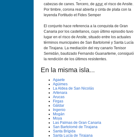
cabezas de canes. Tercero, de
azur
, el risco de Ansite.
Por timbre, corona real abierta y cinta de plata con la
leyenda Fortitudo et Fides Semper
El conjunto hace referencia a la conquista de Gran
Canaria por los castellanos, cuyo último episodio tuvo
lugar en el risco de Ansite, situado entre los actuales
términos municipales de San Bartolomé y Santa Lucí­a
de Tirajana. La mediación del rey canario Tenisor
Semidán, bautizado Fernando Guanarteme, consiguió
la rendición de los últimos resistentes.
En la misma isla...
Agaete
Agüimes
La Aldea de San Nicolás
Artenara
Arucas
Firgas
Gáldar
Ingenio
Mogán
Moya
Las Palmas de Gran Canaria
San Bartolomé de Tirajana
Santa Brí­gida
Santa Lucí­a de Tirajana