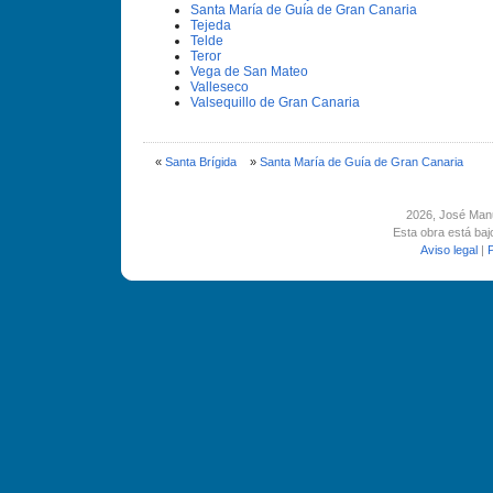
Santa Marí­a de Guí­a de Gran Canaria
Tejeda
Telde
Teror
Vega de San Mateo
Valleseco
Valsequillo de Gran Canaria
«
Santa Brí­gida
»
Santa Marí­a de Guí­a de Gran Canaria
2026
, José Man
Esta obra está ba
Aviso legal
|