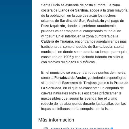
Santa Lucí­a se extiende de costa cumbre. La zona
costera de
Llanos de Sardina
, acoge a la gran mayorí­a
de la población, en la que destacan los núcleos
urbanos de
Sardina del Sur
,
Vecindario
y el pago de
Pozo Izquierdo
, donde se celebran anualmente
pruebas valederas para el campeonato mundial de
windsurf. En el interior, en la zona cumbrera de la
Caldera de Tirajana
, encontramos asentamientos más
tradicionales, como el pueblo de
Santa Lucí­a
, capital
municipal, en donde se encuentra su templo parroquial,
construido en 1905 y con fachada labrada en sillerí­a
con motivos religiosos e históricos.
En el municipio se encuentran otros puntos de interés,
como la
Fortaleza de Ansite
, yacimiento arqueológico
situado en el
Barranco de Tirajana
, junto a la
Presa de
La Sorrueda
, en el que se conservan un conjunto de
cuevas naturales entre sus escarpes prácticamente
inaccesibles que, según la leyenda, fue el último
reducto de los aborí­genes durante las batallas con las
tropas castellanas por la conquista de la isla.
Más información