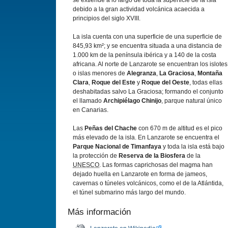
se extiende a lo largo de toda la superficie de la isla
debido a la gran actividad volcánica acaecida a
principios del siglo XVIII.
La isla cuenta con una superficie de una superficie de
845,93 km²; y se encuentra situada a una distancia de
1.000 km de la península ibérica y a 140 de la costa
africana. Al norte de Lanzarote se encuentran los islotes
o islas menores de
Alegranza
,
La Graciosa
,
Montaña
Clara
,
Roque del Este
y
Roque del Oeste
, todas ellas
deshabitadas salvo La Graciosa; formando el conjunto
el llamado
Archipiélago Chinijo
, parque natural único
en Canarias.
Las
Peñas del Chache
con 670 m de altitud es el pico
más elevado de la isla. En Lanzarote se encuentra el
Parque Nacional de Timanfaya
y toda la isla está bajo
la protección de
Reserva de la Biosfera
de la
UNESCO
. Las formas caprichosas del magma han
dejado huella en Lanzarote en forma de jameos,
cavernas o túneles volcánicos, como el de la Atlántida,
el túnel submarino más largo del mundo.
Más información