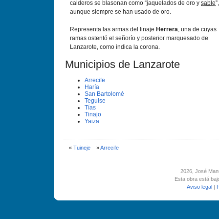
calderos se blasonan como “jaquelados de oro y
sable
”,
aunque siempre se han usado de oro.
Representa las armas del linaje
Herrera
, una de cuyas
ramas ostentó el señorío y posterior marquesado de
Lanzarote, como indica la corona.
Municipios de Lanzarote
Arrecife
Harí­a
San Bartolomé
Teguise
Tí­as
Tinajo
Yaiza
«
Tuineje
»
Arrecife
2026
, José Man
Esta obra está ba
Aviso legal
|