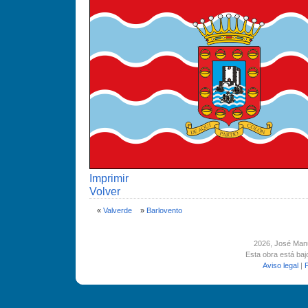
Imprimir
Volver
«
Valverde
»
Barlovento
2026
, José Man
Esta obra está ba
Aviso legal
|