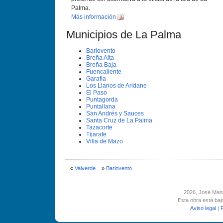
Palma.
Más información
Municipios de La Palma
Barlovento
Breña Alta
Breña Baja
Fuencaliente
Garafí­a
Los Llanos de Aridane
El Paso
Puntagorda
Puntallana
San Andrés y Sauces
Santa Cruz de La Palma
Tazacorte
Tijarafe
Villa de Mazo
«
Valverde
»
Barlovento
2026
, José Man
Esta obra está ba
Aviso legal
|