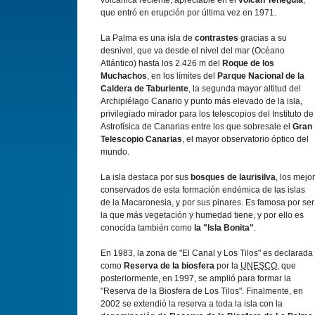
volcánica reciente, apreciable en el
volcán Teneguí­a
,
que entró en erupción por última vez en 1971.
La Palma es una isla de
contrastes
gracias a su
desnivel, que va desde el nivel del mar (Océano
Atlántico) hasta los 2.426 m del
Roque de los
Muchachos
, en los lí­mites del
Parque Nacional de la
Caldera de Taburiente
, la segunda mayor altitud del
Archipiélago Canario y punto más elevado de la isla,
privilegiado mirador para los telescopios del Instituto de
Astrofí­sica de Canarias entre los que sobresale el
Gran
Telescopio Canarias
, el mayor observatorio óptico del
mundo.
La isla destaca por sus
bosques de laurisilva
, los mejor
conservados de esta formación endémica de las islas
de la Macaronesia, y por sus pinares. Es famosa por ser
la que más vegetación y humedad tiene, y por ello es
conocida también como
la "Isla Bonita"
.
En 1983, la zona de "El Canal y Los Tilos" es declarada
como
Reserva de la biosfera
por la
UNESCO
, que
posteriormente, en 1997, se amplió para formar la
"Reserva de la Biosfera de Los Tilos". Finalmente, en
2002 se extendió la reserva a toda la isla con la