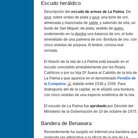
Escudo heráldico
Descripción del
escudo de armas de La Palma
: De
azur
, sobre ondas de plata y
azur
, una torre de oro,
almenada y mazonada de
sable
, y saliendo de ella, un
busto de San Miguel, de plata, vestido de
gules
,
sosteniendo en la
diestra
una balanza de oro, el todo
siniestrado de una palmera de oro. Bordura de oro, con
cinco violetas de púrpura. Al timbre, corona real
cerrada.
El blasón de la isla de La Palma está basado en el
escudo concedido probablemente por los Reyes
Católicos o por su hija Dª Juana al Cabildo de la Isla de
La Palma y que aparece en el denominado
Pendón de
la Conquista
, datado entre 1536 y 1556. Para
distinguirlo del de la capital, se le añadió una bordura
con cinco violetas de una especie endémica de la isla.
El escudo de La Palma fue
aprobado
por Decreto del
Ministerio de la Gobernación de 10 de octubre de 1975.
Bandera de Benawara
Recientemente ha surgido en Internet una bandera que
pretende ser alternativa a la oficial de la isla de La