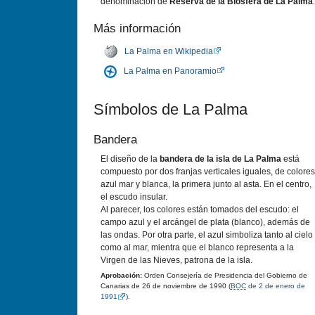
denominación de
Reserva de la Biosfera de La Palma
.
Más información
La Palma en Wikipedia
La Palma en Panoramio
Sí­mbolos de La Palma
Bandera
El diseño de la
bandera de la isla de La Palma
está
compuesto por dos franjas verticales iguales, de colores
azul mar y blanca, la primera junto al asta. En el centro,
el escudo insular.
Al parecer, los colores están tomados del escudo: el
campo azul y el arcángel de plata (blanco), además de
las ondas. Por otra parte, el azul simboliza tanto al cielo
como al mar, mientra que el blanco representa a la
Virgen de las Nieves, patrona de la isla.
Aprobación:
Orden Consejerí­a de Presidencia del Gobierno de
Canarias de 26 de noviembre de 1990 (
BOC
de 2 de enero de
1991
).