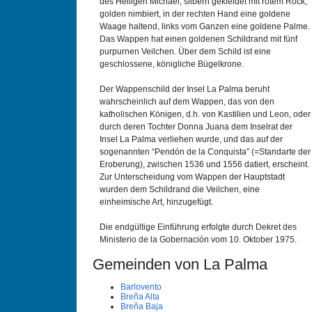
des Heiligen Michael, silbern gekleidet mit rotem Rock,
golden nimbiert, in der rechten Hand eine goldene
Waage haltend, links vom Ganzen eine goldene Palme.
Das Wappen hat einen goldenen Schildrand mit fünf
purpurnen Veilchen. Über dem Schild ist eine
geschlossene, königliche Bügelkrone.
Der Wappenschild der Insel La Palma beruht
wahrscheinlich auf dem Wappen, das von den
katholischen Königen, d.h. von Kastilien und Leon, oder
durch deren Tochter Donna Juana dem Inselrat der
Insel La Palma verliehen wurde, und das auf der
sogenannten “Pendón de la Conquista” (=Standarte der
Eroberung), zwischen 1536 und 1556 datiert, erscheint.
Zur Unterscheidung vom Wappen der Hauptstadt
wurden dem Schildrand die Veilchen, eine
einheimische Art, hinzugefügt.
Die endgültige Einführung erfolgte durch Dekret des
Ministerio de la Gobernación vom 10. Oktober 1975.
Gemeinden von La Palma
Barlovento
Breña Alta
Breña Baja