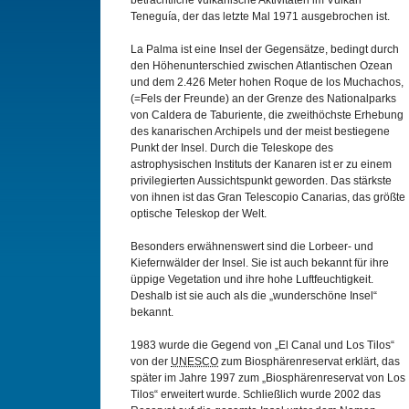
beträchtliche vulkanische Aktivitäten im Vulkan
Teneguía, der das letzte Mal 1971 ausgebrochen ist.
La Palma ist eine Insel der Gegensätze, bedingt durch
den Höhenunterschied zwischen Atlantischen Ozean
und dem 2.426 Meter hohen Roque de los Muchachos,
(=Fels der Freunde) an der Grenze des Nationalparks
von Caldera de Taburiente, die zweithöchste Erhebung
des kanarischen Archipels und der meist bestiegene
Punkt der Insel. Durch die Teleskope des
astrophysischen Instituts der Kanaren ist er zu einem
privilegierten Aussichtspunkt geworden. Das stärkste
von ihnen ist das Gran Telescopio Canarias, das größte
optische Teleskop der Welt.
Besonders erwähnenswert sind die Lorbeer- und
Kiefernwälder der Insel. Sie ist auch bekannt für ihre
üppige Vegetation und ihre hohe Luftfeuchtigkeit.
Deshalb ist sie auch als die „wunderschöne Insel“
bekannt.
1983 wurde die Gegend von „El Canal und Los Tilos“
von der
UNESCO
zum Biosphärenreservat erklärt, das
später im Jahre 1997 zum „Biosphärenreservat von Los
Tilos“ erweitert wurde. Schließlich wurde 2002 das