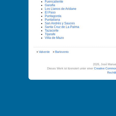
Fuencaliente
Garafí­a
Los Llanos de Aridane
El Paso
Puntagorda
Puntallana
San Andrés y Sauces
Santa Cruz de La Palma
Tazacorte
Tijarafe
Villa de Mazo
«
Valverde
»
Barlovento
2026
, José Manue
Dieses Werk ist lizensiert unter einer
Creative Common
Rechtl