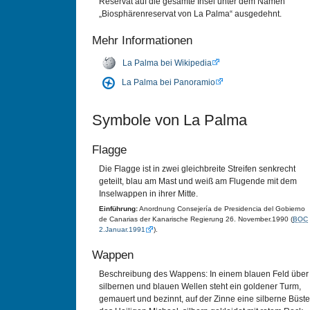
Reservat auf die gesamte Insel unter dem Namen
„Biosphärenreservat von La Palma“ ausgedehnt.
Mehr Informationen
La Palma bei Wikipedia
La Palma bei Panoramio
Symbole von La Palma
Flagge
Die Flagge ist in zwei gleichbreite Streifen senkrecht
geteilt, blau am Mast und weiß am Flugende mit dem
Inselwappen in ihrer Mitte.
Einführung:
Anordnung Consejería de Presidencia del Gobierno
de Canarias der Kanarische Regierung 26. November.1990 (
BOC
2.Januar.1991
).
Wappen
Beschreibung des Wappens: In einem blauen Feld über
silbernen und blauen Wellen steht ein goldener Turm,
gemauert und bezinnt, auf der Zinne eine silberne Büste