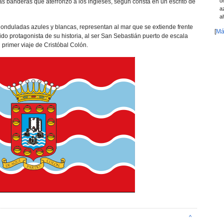
o
as banderas que aterrorizó a los ingleses, según consta en un escrito de
a
a
s onduladas azules y blancas, representan al mar que se extiende frente
[
Má
ido protagonista de su historia, al ser San Sebastián puerto de escala
 primer viaje de Cristóbal Colón.
^