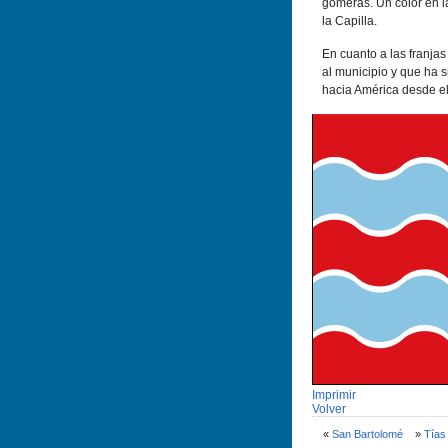
gomeras. Un color en l
la Capilla.
En cuanto a las franja
al municipio y que ha s
hacia América desde el
Imprimir
Volver
«
San Bartolomé
»
Tí­as