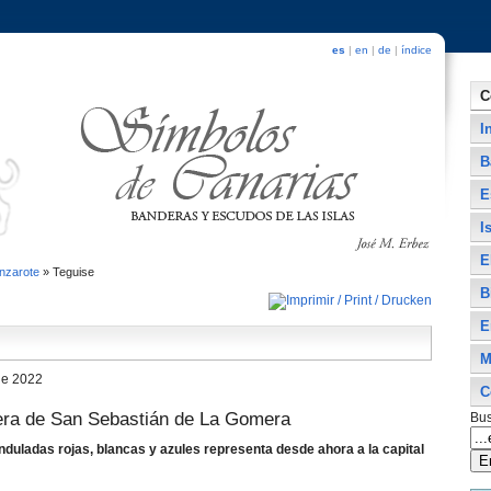
es
|
en
|
de
|
índice
C
I
B
E
I
E
nzarote
»
Teguise
B
E
M
de 2022
C
era de San Sebastián de La Gomera
Bus
nduladas rojas, blancas y azules representa desde ahora a la capital