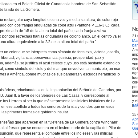
blicada en el Boletín Oficial de Canarias la bandera de San Sebastián
de la isla de La Gomera.
o rectangular cuya longitud es una vez y media su altura, de color rojo
ado con dos franjas onduladas de color azul (Pantone P 116-3 C), cada
No
oximada de 1/5 de la altura total del paño; cada franja azul va
21.
 por dos estrechas franjas onduladas de color blanco. En el centro va el
Más
na altura equivalente a la 2/3 de la altura total del paño.”
ba
Ama
 ser un color que se interpreta como símbolo de fortaleza, victoria, osadía,
imp
l, libertad, vigilancia, perseverancia, justicia, prosperidad, paz y
cer
so, además, se justifica el azul celeste cuyo uso está bastante extendido
ver
que
ial, como símbolo del cielo y del mar que envuelven al municipio, un mar
agr
ntes a América, donde muchas de sus banderas y escudos heráldicos lo
fue
cor
por
s históricos, relacionados con la implantación del Señorío de Canarias, por
sim
. Juan II, a favor de los Señores de Las Casas, y corresponde al
lea
y v
e los Herrera al ser la que más representa los inicios históricos de La
[
Má
 en ese apellido a todos los señores de la isla y condes que en esos
as primeras formas de gobierno insular.
15.
Apr
 enseñas que aparecen en la “Defensa de La Gomera contra Windham”
San
al al fresco que se encuentra en el testero norte de la capilla del Pilar de
Go
unción, que representa el combate entre los ingleses y las milicias
U