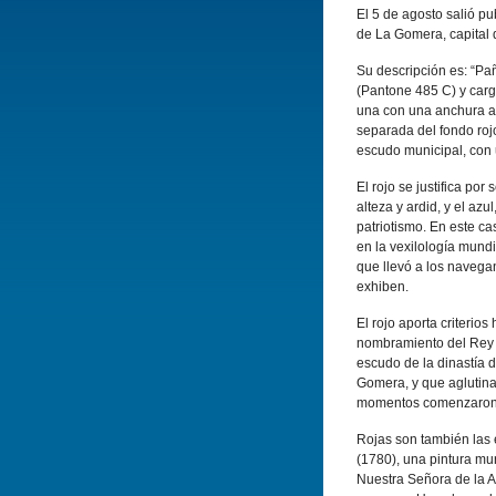
El 5 de agosto salió pu
de La Gomera, capital 
Su descripción es: “Pañ
(Pantone 485 C) y carg
una con una anchura apr
separada del fondo rojo
escudo municipal, con u
El rojo se justifica por
alteza y ardid, y el azu
patriotismo. En este ca
en la vexilología mund
que llevó a los navega
exhiben.
El rojo aporta criterio
nombramiento del Rey D
escudo de la dinastía d
Gomera, y que aglutina
momentos comenzaron l
Rojas son también las
(1780), una pintura mur
Nuestra Señora de la As