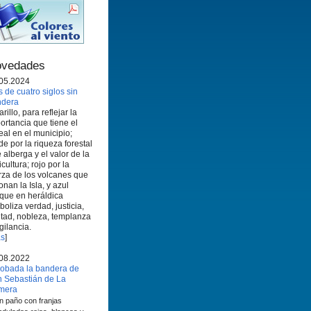
vedades
05.2024
 de cuatro siglos sin
ndera
rillo, para reflejar la
ortancia que tiene el
eal en el municipio;
de por la riqueza forestal
 alberga y el valor de la
icultura; rojo por la
rza de los volcanes que
onan la Isla, y azul
que en heráldica
boliza verdad, justicia,
ltad, nobleza, templanza
igilancia.
s
]
08.2022
obada la bandera de
 Sebastián de La
mera
n paño con franjas