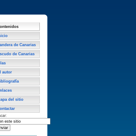
ontenidos
nicio
andera de Canarias
scudo de Canarias
slas
l autor
ibliografí­a
nlaces
apa del sitio
ontactar
car: