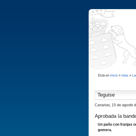
Está en
Inicio
»
Islas
»
La
Teguise
Canarias, 15 de agosto 
Aprobada la band
Un paño con franjas o
gomera.