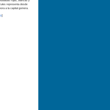
nduladas rojas, blancas y
zules representa desde
hora a la capital gomera.
s
]