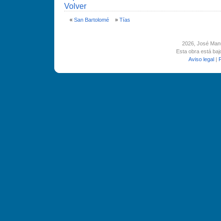
Volver
«
San Bartolomé
»
Tí­as
2026
, José Man
Esta obra está ba
Aviso legal
|