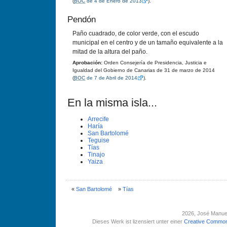
(
BOC
de 4 de Enero de 2013
).
Pendón
Paño cuadrado, de color verde, con el escudo
municipal en el centro y de un tamaño equivalente a la
mitad de la altura del paño.
Aprobación:
Orden Consejerí­a de Presidencia, Justicia e
Igualdad del Gobierno de Canarias de 31 de marzo de 2014
(
BOC
de 7 de Abril de 2014
).
En la misma isla...
Arrecife
Harí­a
San Bartolomé
Teguise
Tí­as
Tinajo
Yaiza
«
San Bartolomé
»
Tí­as
2026
, José Manue
Dieses Werk ist lizensiert unter einer
Creative Common