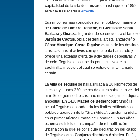
extenso de la isla. La villa de Teguise ostentó la
capitalidad
de la isla de Lanzarote hasta que en 1852
ésta fue trasladada a
Arrecife
.
Sus rincones más conocidos son el poblado marinero
de
Caleta de Famara
,
Tahiche
, el
Castillo de Santa
Bárbara
y
Guatiza
, lugar donde se encuentra el famoso
Jardí­n de Cactus
, obra del genial artista lanzaroteño
César Manrique
.
Costa Teguise
es uno de los destinos
turí­sticos más atractivos con que cuenta Lanzarote y
ofrece una extensa oferta de actividades depostivas y
de ocio. Teguise es conocido por el cultivo de la
cochinilla
, insecto del cual se extrae el tinte llamado
carmí­n.
La
villa de Teguise
se halla situada a 10 kilómetros de
la costa y a unos 220 metros de altura sobre el nivel del
mar. Su origen no fue cristiano ni morisco, sino indí­gena
ancestral. En 1418
Maciot de Bethencourt
fundó la
actual Teguise desbordando los lí­mites edificados del
poblado aborigen de la "Gran Aldea", transformándola
en el primer núcleo urbano de Canarias. En los años
ochenta se inicio una campaña de rehabilitación
urbana con la que se consiguió declaración del casco
de Teguise como
Conjunto Histórico Artí­stico
. En él,