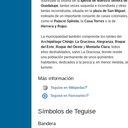
sobresale la silueta de la
Iglesia de Nuestra Señora de
Guadalupe
, tantas veces saqueda e incendiada y otras
tantas reconstruida, situada en la
plaza de San Miguel
,
rodeada de un importante conjunto de casas coloniales,
como el
Palacio Spí­nola
, la
Casa Torres
o la de
Herrera y Rojas
.
La municipalidad también comprende los islotes del
Archipiélago Chinijo
:
La Graciosa
,
Alegranza
,
Roque
del Este
,
Roque del Oeste
y
Montaña Clara
; todos
ellos deshabitados, salvo La Graciosa, donde reside
una población permanente de unos quinientos
habitantes, dedicados a la pesca y, en menor medida, al
turismo.
Más información
Teguise en Wikipedia
Teguise en Panoramio
Sí­mbolos de Teguise
Bandera