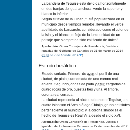
La
bandera de Teguise
está dividida horizontalmente
en dos franjas de igual anchura, verde la superior y
blanca la inferior.
Según el texto de la Orden, "Está popularizada en el
municipio desde tiempos remotos, llevando el verde
apellidado de Lanzarote, considerado como el color de
la isla, y el blanco, reflejo de la luminosidad de un
paisaje que siempre ha sido calificado de único".
Aprobación:
Orden Consejerí­a de Presidencia, Justicia e
Igualdad del Gobierno de Canarias de 31 de marzo de 2014
(
BOC
de 7 de Abril de 2014
).
Escudo heráldico
Escudo cortado. Primero, de
azur
, el perfil de una
ciudad, de plata, surmontada de una corona real
abierta. Segundo, ondas de plata y
azur
, cargadas de
cuatro rocas de oro, puestas tres y una. Al timbre,
corona real cerrada.
La ciudad representa al núcleo urbano de Teguise; las
cuatro islas son el Archipiélago Chinijo, grupo de islotes
perteneciente al municipio; y la corona simboliza el
hecho de Teguise es Real Villa desde el siglo XVI.
Aprobación:
Orden Consejerí­a de Presidencia, Justicia e
Igualdad del Gobierno de Canarias de 27 de diciembre de 2012