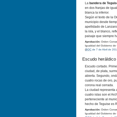
La
bandera de Teguis
en dos franjas de igua
blanca la inferior.
Según el texto de la O
municipio desde tiemp
apellidado de Lanzaro
la isla, y el blanco, re
paisaje que siempre ha
Aprobación:
Orden Conseje
Igualdad del Gobierno de
(
BOC
de 7 de Abril de 20
Escudo heráldico
Escudo cortado. Prime
ciudad, de plata, sur
abierta. Segundo, ond
cuatro rocas de oro, pu
corona real cerrada.
La ciudad representa a
cuatro islas son el Arc
perteneciente al munici
hecho de Teguise es Re
Aprobación:
Orden Conseje
Igualdad del Gobierno de