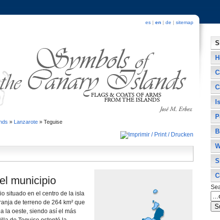
es
|
en
|
de
|
sitemap
S
H
C
C
I
P
ands
»
Lanzarote
»
Teguise
B
W
S
C
el municipio
Se
o situado en el centro de la isla
ranja de terreno de 264 km² que
a la oeste, siendo así­ el más