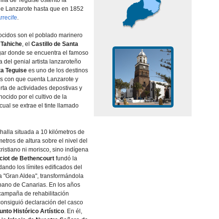
villa de Teguise ostentó la
 de Lanzarote hasta que en 1852
rrecife
.
cidos son el poblado marinero
,
Tahiche
, el
Castillo de Santa
ugar donde se encuentra el famoso
a del genial artista lanzaroteño
a Teguise
es uno de los destinos
vos con que cuenta Lanzarote y
rta de actividades depostivas y
ocido por el cultivo de la
 cual se extrae el tinte llamado
halla situada a 10 kilómetros de
etros de altura sobre el nivel del
ristiano ni morisco, sino indí­gena
ciot de Bethencourt
fundó la
ando los lí­mites edificados del
a "Gran Aldea", transformándola
rbano de Canarias. En los años
 campaña de rehabilitación
consiguió declaración del casco
unto Histórico Artí­stico
. En él,