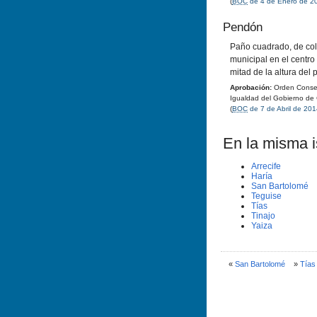
(
BOC
de 4 de Enero de 2
Pendón
Paño cuadrado, de col
municipal en el centro
mitad de la altura del 
Aprobación:
Orden Conseje
Igualdad del Gobierno de
(
BOC
de 7 de Abril de 20
En la misma is
Arrecife
Harí­a
San Bartolomé
Teguise
Tí­as
Tinajo
Yaiza
«
San Bartolomé
»
Tí­as