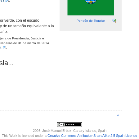
013
).
or verde, con el escudo
Pendón de Teguise
 y de un tamaño equivalente a la
paño.
rí­a de Presidencia, Justicia e
 Canarias de 31 de marzo de 2014
14
).
la...
^
2026
, José Manuel Erbez. Canary Islands, Spain
This Work is licensed under a
Creative Commons Attribution-ShareAlike 2.5 Spain License