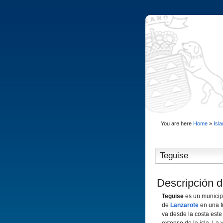
You are here
Home
»
Isl
Teguise
Descripción d
Teguise
es un municipi
de
Lanzarote
en una f
va desde la costa este 