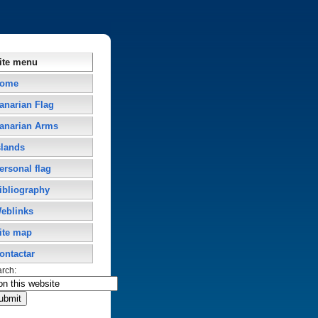
ite menu
ome
anarian Flag
anarian Arms
slands
ersonal flag
ibliography
eblinks
ite map
ontactar
arch: