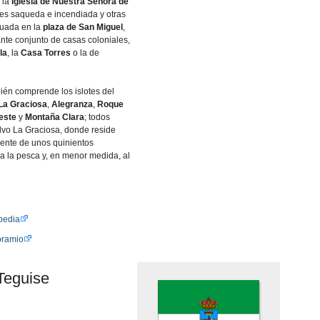
 la
Iglesia de Nuestra Señora de
ces saqueda e incendiada y otras
ituada en la
plaza de San Miguel
,
nte conjunto de casas coloniales,
la
, la
Casa Torres
o la de
ién comprende los islotes del
La Graciosa
,
Alegranza
,
Roque
este
y
Montaña Clara
; todos
lvo La Graciosa, donde reside
ente de unos quinientos
a la pesca y, en menor medida, al
pedia
oramio
Teguise