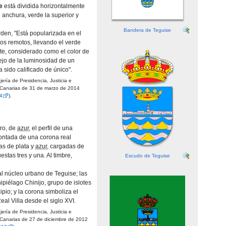
e
está dividida horizontalmente
l anchura, verde la superior y
Bandera de Teguise
rden, "Está popularizada en el
os remotos, llevando el verde
te, considerado como el color de
flejo de la luminosidad de un
 sido calificado de único".
rí­a de Presidencia, Justicia e
 Canarias de 31 de marzo de 2014
14
).
ro, de
azur
, el perfil de una
montada de una corona real
as de plata y
azur
, cargadas de
estas tres y una. Al timbre,
Escudo de Teguise
l núcleo urbano de Teguise; las
hipiélago Chinijo, grupo de islotes
pio; y la corona simboliza el
al Villa desde el siglo XVI.
rí­a de Presidencia, Justicia e
 Canarias de 27 de diciembre de 2012