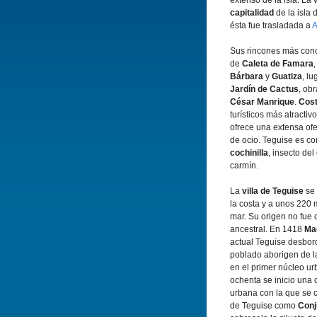
extenso de la isla. La 
capitalidad
de la isla
ésta fue trasladada a
A
Sus rincones más cono
de
Caleta de Famara
Bárbara
y
Guatiza
, l
Jardí­n de Cactus
, obr
César Manrique
.
Cost
turí­sticos más atracti
ofrece una extensa ofe
de ocio. Teguise es con
cochinilla
, insecto del
carmí­n.
La
villa de Teguise
se 
la costa y a unos 220 m
mar. Su origen no fue c
ancestral. En 1418
Ma
actual Teguise desbord
poblado aborigen de l
en el primer núcleo u
ochenta se inicio una
urbana con la que se 
de Teguise como
Conj