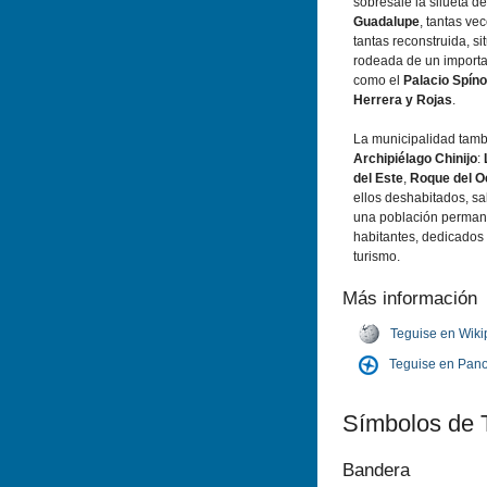
sobresale la silueta de
Guadalupe
, tantas ve
tantas reconstruida, s
rodeada de un importa
como el
Palacio Spí­no
Herrera y Rojas
.
La municipalidad tamb
Archipiélago Chinijo
:
del Este
,
Roque del O
ellos deshabitados, sa
una población perman
habitantes, dedicados 
turismo.
Más información
Teguise en Wiki
Teguise en Pan
Sí­mbolos de 
Bandera