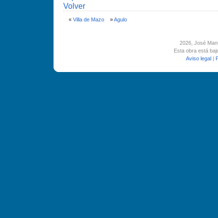
Volver
«
Villa de Mazo
»
Agulo
2026
, José Man
Esta obra está ba
Aviso legal
|