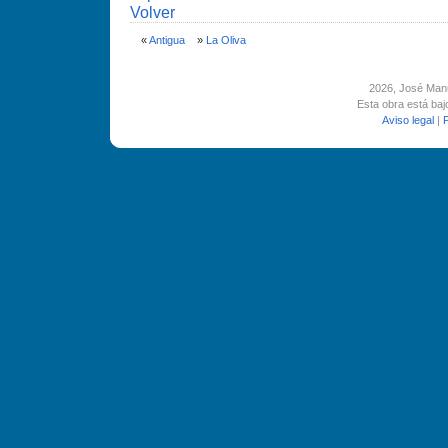
Volver
«
Antigua
»
La Oliva
2026
, José Man
Esta obra está ba
Aviso legal
|