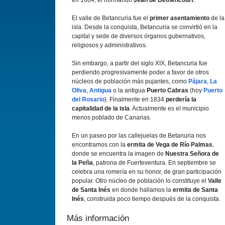
en 1804, el normando
Jean de Béthencourt
.
El valle de Betancuria fue el
primer asentamiento
de la
isla. Desde la conquista, Betancuria se convirtió en la
capital y sede de diversos órganos gubernativos,
religiosos y administrativos.
Sin embargo, a partir del siglo XIX, Betancuria fue
perdiendo progresivamente poder a favor de otros
núcleos de población más pujantes, como
Pájara
,
La
Oliva
,
Antigua
o la antigua
Puerto Cabras
(hoy
Puerto
del Rosario
). Finalmente en 1834
perderí­a la
capitalidad de la isla
. Actualmente es el municipio
menos poblado de Canarias.
En un paseo por las callejuelas de Betanuria nos
encontramos con la
ermita de Vega de Rí­o Palmas
,
donde se encuentra la imagen de
Nuestra Señora de
la Peña
, patrona de Fuerteventura. En septiembre se
celebra una romerí­a en su honor, de gran participación
popular. Otro núcleo de población lo constituye el
Valle
de Santa Inés
en donde hallamos la
ermita de Santa
Inés
, construida poco tiempo después de la conquista.
Más información