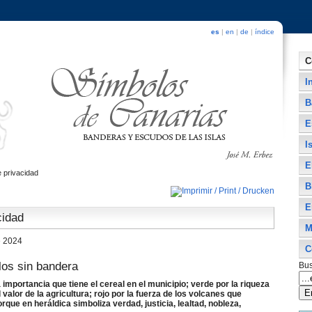
es
|
en
|
de
|
índice
C
I
B
E
I
E
de privacidad
B
E
cidad
M
e 2024
C
los sin bandera
Bus
la importancia que tiene el cereal en el municipio; verde por la riqueza
 valor de la agricultura; rojo por la fuerza de los volcanes que
orque en heráldica simboliza verdad, justicia, lealtad, nobleza,