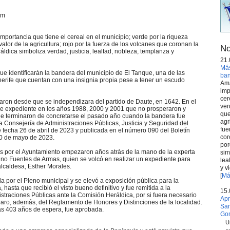
om
 importancia que tiene el cereal en el municipio; verde por la riqueza
valor de la agricultura; rojo por la fuerza de los volcanes que coronan la
No
ráldica simboliza verdad, justicia, lealtad, nobleza, templanza y
21.
Más
que identificarán la bandera del municipio de El Tanque, una de las
ba
erife que cuentan con una insignia propia pese a tener un escudo
Ama
imp
cer
aron desde que se independizara del partido de Daute, en 1642. En el
ver
de expediente en los años 1988, 2000 y 2001 que no prosperaron y
que
e terminaron de concretarse el pasado año cuando la bandera fue
agr
 Consejería de Administraciones Públicas, Justicia y Seguridad del
fue
fecha 26 de abril de 2023 y publicada en el número 090 del Boletín
cor
10 de mayo de 2023.
por
s por el Ayuntamiento empezaron años atrás de la mano de la experta
sim
ino Fuentes de Armas, quien se volcó en realizar un expediente para
lea
alcaldesa, Esther Morales.
y v
[
Má
da por el Pleno municipal y se elevó a exposición pública para la
hasta que recibió el visto bueno definitivo y fue remitida a la
15.
straciones Públicas ante la Comisión Heráldica, por si fuera necesario
Apr
aro, además, del Reglamento de Honores y Distinciones de la localidad.
San
as 403 años de espera, fue aprobada.
Go
U