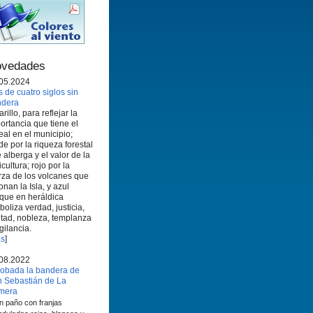
vedades
05.2024
 de cuatro siglos sin
ndera
rillo, para reflejar la
ortancia que tiene el
eal en el municipio;
de por la riqueza forestal
 alberga y el valor de la
icultura; rojo por la
rza de los volcanes que
onan la Isla, y azul
que en heráldica
boliza verdad, justicia,
ltad, nobleza, templanza
igilancia.
s
]
08.2022
obada la bandera de
 Sebastián de La
mera
n paño con franjas