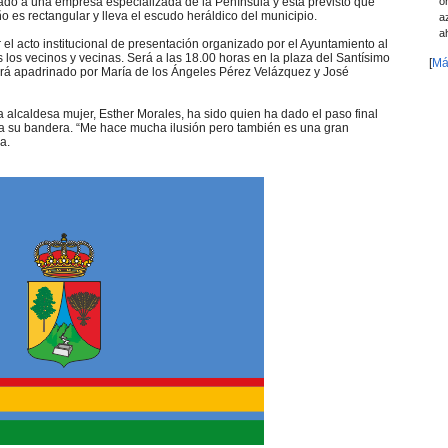
o
ado a una empresa especializada de la Península y está previsto que
o es rectangular y lleva el escudo heráldico del municipio.
a
a
r el acto institucional de presentación organizado por el Ayuntamiento al
 los vecinos y vecinas. Será a las 18.00 horas en la plaza del Santísimo
[
Má
tará apadrinado por María de los Ángeles Pérez Velázquez y José
 alcaldesa mujer, Esther Morales, ha sido quien ha dado el paso final
a su bandera. “Me hace mucha ilusión pero también es una gran
a.