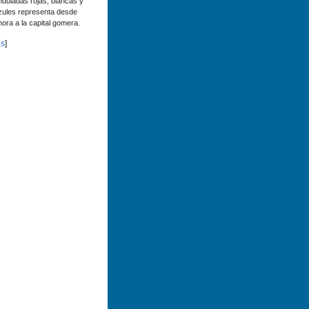
nduladas rojas, blancas y
zules representa desde
hora a la capital gomera.
s
]