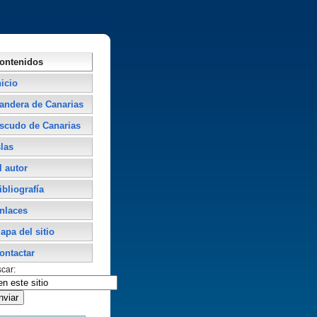
ontenidos
nicio
andera de Canarias
scudo de Canarias
slas
l autor
ibliografí­a
nlaces
apa del sitio
ontactar
car: