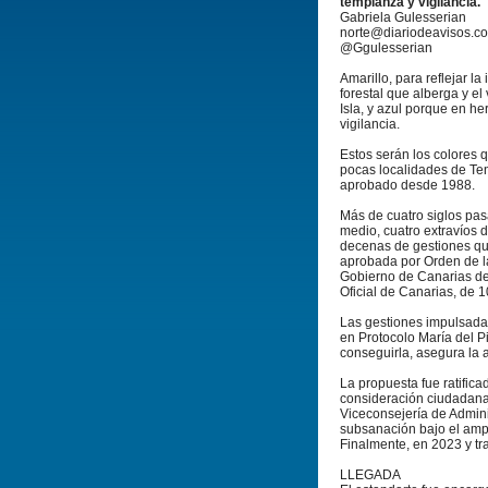
templanza y vigilancia.
Gabriela Gulesserian
norte@diariodeavisos.c
@Ggulesserian
Amarillo, para reflejar la
forestal que alberga y el 
Isla, y azul porque en he
vigilancia.
Estos serán los colores 
pocas localidades de Ten
aprobado desde 1988.
Más de cuatro siglos pas
medio, cuatro extravíos 
decenas de gestiones qu
aprobada por Orden de la
Gobierno de Canarias de 
Oficial de Canarias, de 
Las gestiones impulsada
en Protocolo María del P
conseguirla, asegura la 
La propuesta fue ratifica
consideración ciudadana, 
Viceconsejería de Admini
subsanación bajo el amp
Finalmente, en 2023 y tr
LLEGADA