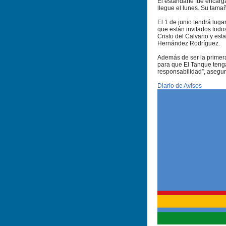
El estandarte fue encarg
llegue el lunes. Su tamañ
El 1 de junio tendrá luga
que están invitados todos
Cristo del Calvario y es
Hernández Rodríguez.
Además de ser la primera
para que El Tanque teng
responsabilidad”, asegur
Diario de Avisos