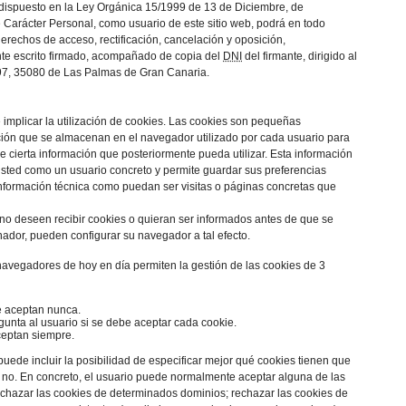
dispuesto en la Ley Orgánica 15/1999 de 13 de Diciembre, de
 Carácter Personal, como usuario de este sitio web, podrá en todo
erechos de acceso, rectificación, cancelación y oposición,
e escrito firmado, acompañado de copia del
DNI
del firmante, dirigido al
97, 35080 de Las Palmas de Gran Canaria.
 implicar la utilización de cookies. Las cookies son pequeñas
ión que se almacenan en el navegador utilizado por cada usuario para
e cierta información que posteriormente pueda utilizar. Esta información
 usted como un usuario concreto y permite guardar sus preferencias
nformación técnica como puedan ser visitas o páginas concretas que
no deseen recibir cookies o quieran ser informados antes de que se
dor, pueden configurar su navegador a tal efecto.
navegadores de hoy en día permiten la gestión de las cookies de 3
e aceptan nunca.
unta al usuario si se debe aceptar cada cookie.
ceptan siempre.
uede incluir la posibilidad de especificar mejor qué cookies tienen que
 no. En concreto, el usuario puede normalmente aceptar alguna de las
echazar las cookies de determinados dominios; rechazar las cookies de