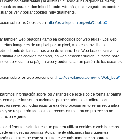
ies como no persistentes (se eliminan cuando el navegador se cierra);
rear cookies para un dominio diferente. Además, los navegadores pueden
usuarios ver y borrar cookies individualmente.
ación sobre las Cookies en:
http://es.wikipedia.org/wiki/Cookie
rgar también web beacons (también conocidos por web bugs). Los web
ueñas imágenes de un pixel por un pixel, visibles o invisibles
ódigo fuente de las páginas web de un sitio. Los Web beacons sirven y
a similar a las cookies. Además, los web beacons suelen utilizarse para
arios que visitan una página web y poder sacar un patrón de los usuarios
ación sobre los web beacons en:
http://es.wikipedia.org/wiki/Web_bug
artimos información sobre los visitantes de este sitio de forma anónima
s como puedan ser anunciantes, patrocinadores o auditores con el
uestros servicios. Todas estas tareas de procesamiento serán reguladas
es y se respetarán todos sus derechos en materia de protección de
gulación vigente.
ico con diferentes soluciones que pueden utilizar cookies o web beacons
ucede en nuestras páginas. Actualmente utilizamos las siguientes
ción del tráfico de este sitio. Puede ver más información sobre la