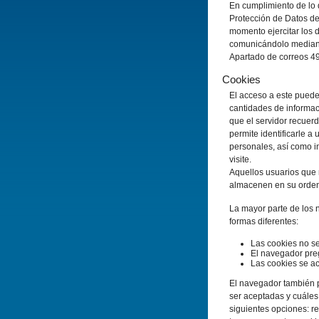
En cumplimiento de lo 
Protección de Datos de
momento ejercitar los d
comunicándolo mediant
Apartado de correos 4
Cookies
El acceso a este puede
cantidades de informac
que el servidor recuerd
permite identificarle a
personales, así como i
visite.
Aquellos usuarios que 
almacenen en su ordena
La mayor parte de los 
formas diferentes:
Las cookies no s
El navegador preg
Las cookies se a
El navegador también p
ser aceptadas y cuáles
siguientes opciones: r