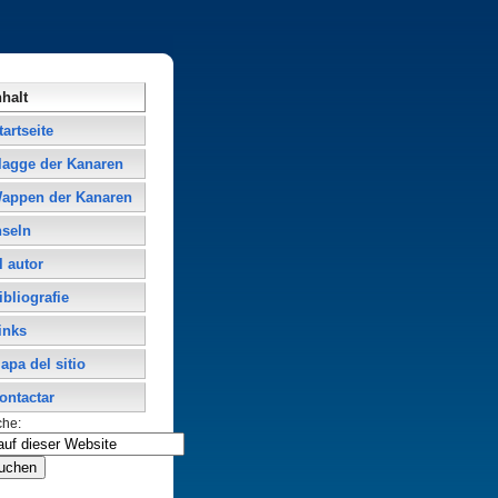
nhalt
tartseite
lagge der Kanaren
appen der Kanaren
nseln
l autor
ibliografie
inks
apa del sitio
ontactar
che: