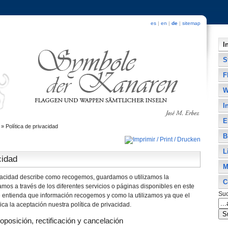
es
|
en
|
de
|
sitemap
I
S
F
W
I
E
»
Polí­tica de privacidad
B
L
cidad
M
ivacidad describe como recogemos, guardamos o utilizamos la
C
mos a través de los diferentes servicios o páginas disponibles en este
Su
ue entienda que información recogemos y como la utilizamos ya que el
lica la aceptación nuestra política de privacidad.
posición, rectificación y cancelación