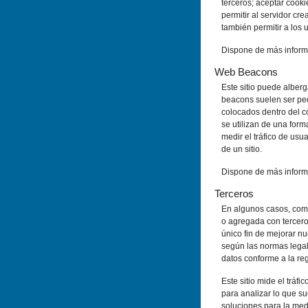
terceros; aceptar cook
permitir al servidor c
también permitir a los 
Dispone de más inform
Web Beacons
Este sitio puede albe
beacons suelen ser peq
colocados dentro del c
se utilizan de una form
medir el tráfico de usu
de un sitio.
Dispone de más inform
Terceros
En algunos casos, comp
o agregada con tercero
único fin de mejorar n
según las normas legal
datos conforme a la re
Este sitio mide el tráf
para analizar lo que s
soluciones para la medi