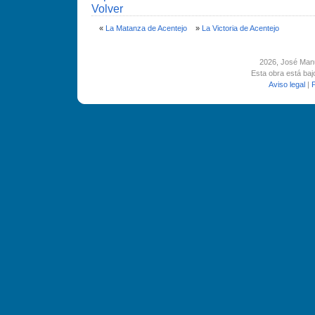
Volver
«
La Matanza de Acentejo
»
La Victoria de Acentejo
2026
, José Man
Esta obra está ba
Aviso legal
|