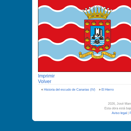
Imprimir
Volver
«
Historia del escudo de Canarias (IV)
»
El Hierro
2026
, José Man
Esta obra está ba
Aviso legal
|