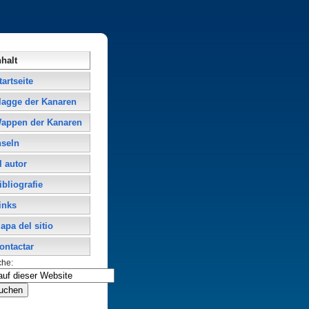
nhalt
tartseite
lagge der Kanaren
appen der Kanaren
nseln
l autor
ibliografie
inks
apa del sitio
ontactar
che: