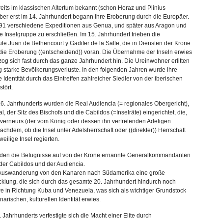
its im klassischen Altertum bekannt (schon Horaz und Plinius
 aber erst im 14. Jahrhundert begann ihre Eroberung durch die Europäer.
291 verschiedene Expeditionen aus Genua, und später aus Aragon und
e Inselgruppe zu erschließen. Im 15. Jahrhundert trieben die
e Juan de Bethencourt y Gadifer de la Salle, die in Diensten der Krone
 die Eroberung ((entscheidend)) voran. Die Übernahme der Inseln erwies
zog sich fast durch das ganze Jahrhundert hin. Die Ureinwohner erlitten
 starke Bevölkerungsverluste. In den folgenden Jahren wurde ihre
e Identität durch das Eintreffen zahlreicher Siedler von der iberischen
stört.
. Jahrhunderts wurden die Real Audiencia (= regionales Obergericht),
l, der Sitz des Bischofs und die Cabildos (=Inselräte) eingerichtet, die,
uverneurs (der vom König oder dessen ihn vertretenden Adeligen
chdem, ob die Insel unter Adelsherrschaft oder ((direkter)) Herrschaft
weilige Insel regierten.
rden die Befugnisse auf von der Krone ernannte Generalkommandanten
der Cabildos und der Audiencia.
 Auswanderung von den Kanaren nach Südamerika eine große
klung, die sich durch das gesamte 20. Jahrhundert hindurch noch
re in Richtung Kuba und Venezuela, was sich als wichtiger Grundstock
narischen, kulturellen Identität erwies.
. Jahrhunderts verfestigte sich die Macht einer Elite durch