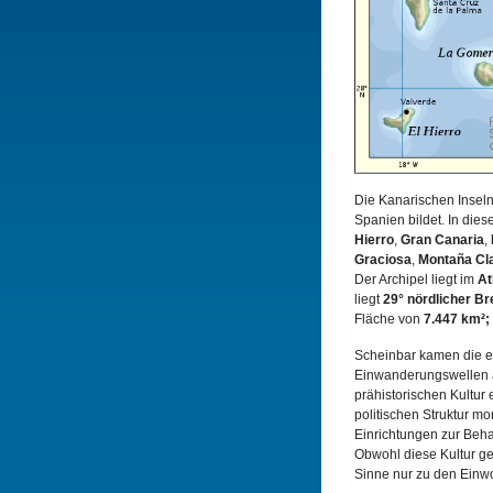
Die Kanarischen Inseln
Spanien bildet. In dies
Hierro
,
Gran Canaria
,
Graciosa
,
Montaña Cl
Der Archipel liegt im
At
liegt
29° nördlicher Br
Fläche von
7.447 km²;
Scheinbar kamen die e
Einwanderungswellen a
prähistorischen Kultur 
politischen Struktur m
Einrichtungen zur Behan
Obwohl diese Kultur ge
Sinne nur zu den Einwo