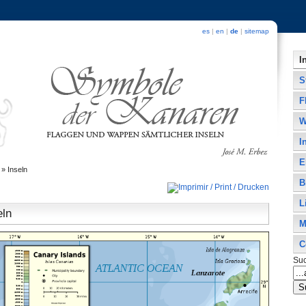
es
|
en
|
de
|
sitemap
I
S
F
W
I
E
»
Inseln
B
L
eln
M
C
Su