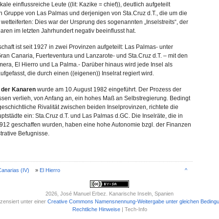
kale einflussreiche Leute ((lit: Kazike = chief)), deutlich aufgeteilt
 Gruppe von Las Palmas und derjenigen von Sta.Cruz d.T., die um die
 wetteiferten: Dies war der Ursprung des sogenannten „Inselstreits“, der
ren im letzten Jahrhundert negativ beeinflusst hat.
aft ist seit 1927 in zwei Provinzen aufgeteilt: Las Palmas- unter
Gran Canaria, Fuerteventura und Lanzarote- und Sta.Cruz d.T. – mit den
mera, El Hierro und La Palma.- Darüber hinaus wird jede Insel als
ufgefasst, die durch einen ((eigenen)) Inselrat regiert wird.
 der Kanaren
wurde am 10.August 1982 eingeführt. Der Prozess der
en verlieh, von Anfang an, ein hohes Maß an Selbstregierung. Bedingt
schichtliche Rivalität zwischen beiden Inselprovinzen, richtete die
tstädte ein: Sta.Cruz d.T. und Las Palmas d.GC. Die Inselräte, die in
912 geschaffen wurden, haben eine hohe Autonomie bzgl. der Finanzen
trative Befugnisse.
Canarias (IV)
»
El Hierro
^
2026
, José Manuel Erbez. Kanarische Inseln, Spanien
izensiert unter einer
Creative Commons Namensnennung-Weitergabe unter gleichen Bedingu
Rechtliche Hinweise
| Tech-Info