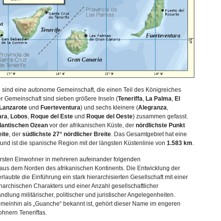
 sind eine autonome Gemeinschaft, die einen Teil des Königreiches
er Gemeinschaft sind sieben größere Inseln (
Teneriffa
,
La Palma
,
El
Lanzarote
und
Fuerteventura
) und sechs kleinere (
Alegranza
,
ara
,
Lobos
,
Roque del Este
und
Roque del Oeste
) zusammen gefasst.
lantischen Ozean
vor der afrikanischen Küste, der
nördlichste Punkt
eite
, der
südlichste 27° nördlicher Breite
. Das Gesamtgebiet hat eine
und ist die spanische Region mit der längsten Küstenlinie von
1.583 km
.
rsten Einwohner in mehreren aufeinander folgenden
us dem Norden des afrikanischen Kontinents. Die Entwicklung der
erlaubte die Einführung ein stark hierarchisierten Gesellschaft mit einer
onarchischen Charakters und einer Anzahl gesellschaftlicher
dlung militärischer, politischer und juristischer Angelegenheiten.
meinhin als „Guanche“ bekannt ist, gehört dieser Name im engeren
hnern Teneriffas.