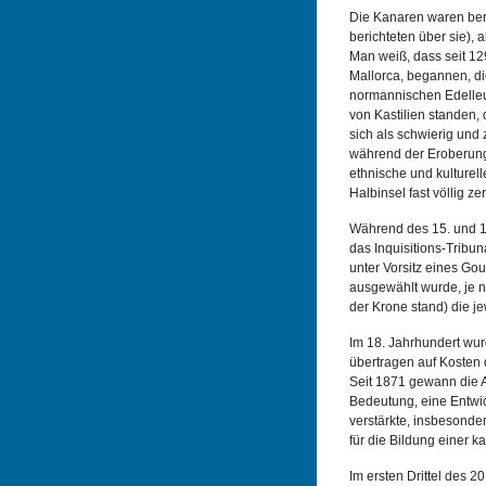
Die Kanaren waren bere
berichteten über sie),
Man weiß, dass seit 1
Mallorca, begannen, di
normannischen Edelleut
von Kastilien standen,
sich als schwierig und 
während der Eroberung
ethnische und kulturell
Halbinsel fast völlig zer
Während des 15. und 16
das Inquisitions-Tribuna
unter Vorsitz eines Go
ausgewählt wurde, je na
der Krone stand) die je
Im 18. Jahrhundert wu
übertragen auf Kosten 
Seit 1871 gewann die
Bedeutung, eine Entwic
verstärkte, insbesonde
für die Bildung einer ka
Im ersten Drittel des 20