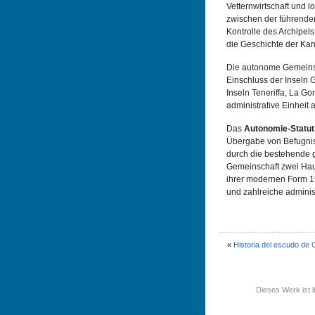
Vetternwirtschaft und lo
zwischen der führenden
Kontrolle des Archipels
die Geschichte der Kana
Die autonome Gemeinsch
Einschluss der Inseln 
Inseln Teneriffa, La Go
administrative Einheit a
Das
Autonomie-Statut
Übergabe von Befugniss
durch die bestehende ge
Gemeinschaft zwei Haup
ihrer modernen Form 1
und zahlreiche adminis
«
Historia del escudo de 
Dieses Werk ist l