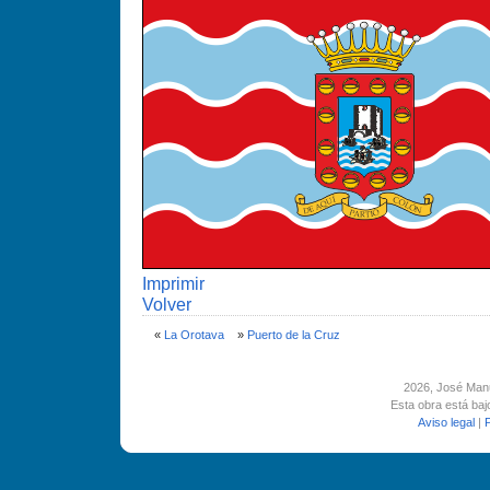
Imprimir
Volver
«
La Orotava
»
Puerto de la Cruz
2026
, José Man
Esta obra está ba
Aviso legal
|