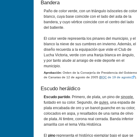
Bandera
Paño de color verde, con un triángulo isósceles de color
blanco, cuya base coincide con el lado del asta de la
bandera, y cuyo vértice coincide con el centro del lado
del batiente.
El color verde representa los pinares del municipio, y el
blanco la nieve de sus cumbres en invierno. Además, el
diseño recuerda a la equipación que viste el Club de
Lucha Victoria, verde con una franja blanca en ángulo,
y por tanto alude al arraigo de este deporte en el
municipio.
Aprobación:
Orden de la Consejerí­a de Presidencia del Gobierno
de Canarias de 12 de agosto de 2005 (
BOC
de 19 de agosto
).
Escudo heráldico
Escudo partido
. Primero, de plata, un pino de
sinople
,
fustado en su color. Segundo, de
gules
, una espada de
plata encabada de oro y un banot guanche en su color,
colocados en aspa, y resaltados de una rama de olivo
de plata. Al timbre, corona real cerrada. Banda inferior
amarilla con el lema Villa Histórica
El
pino
representa el histórico ejemplar bajo el que se