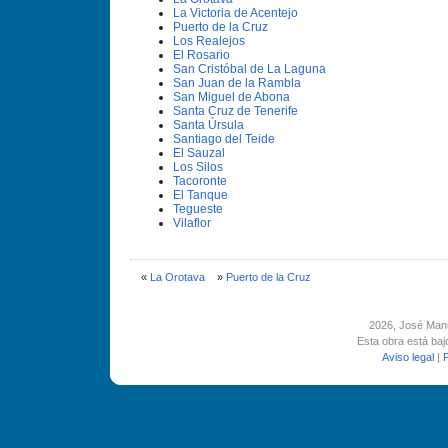
La Victoria de Acentejo
Puerto de la Cruz
Los Realejos
El Rosario
San Cristóbal de La Laguna
San Juan de la Rambla
San Miguel de Abona
Santa Cruz de Tenerife
Santa Úrsula
Santiago del Teide
El Sauzal
Los Silos
Tacoronte
El Tanque
Tegueste
Vilaflor
«
La Orotava
»
Puerto de la Cruz
2026
, José Man
Esta obra está ba
Aviso legal
|