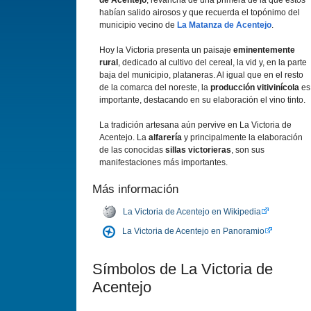
de Acentejo
, revancha de una primera de la que éstos
habí­an salido airosos y que recuerda el topónimo del
municipio vecino de
La Matanza de Acentejo
.
Hoy la Victoria presenta un paisaje
eminentemente
rural
, dedicado al cultivo del cereal, la vid y, en la parte
baja del municipio, plataneras. Al igual que en el resto
de la comarca del noreste, la
producción vitiviní­cola
es
importante, destacando en su elaboración el vino tinto.
La tradición artesana aún pervive en La Victoria de
Acentejo. La
alfarerí­a
y principalmente la elaboración
de las conocidas
sillas victorieras
, son sus
manifestaciones más importantes.
Más información
La Victoria de Acentejo en Wikipedia
La Victoria de Acentejo en Panoramio
Sí­mbolos de La Victoria de
Acentejo