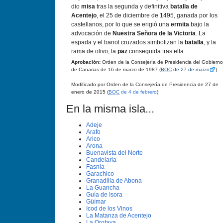
dio
misa
tras la segunda y definitiva
batalla de
Acentejo
, el 25 de diciembre de 1495, ganada por los
castellanos, por lo que se erigió una
ermita
bajo la
advocación de
Nuestra Señora de la Victoria
. La
espada y el banot cruzados simbolizan la
batalla
, y la
rama de olivo, la
paz
conseguida tras ella.
Aprobación:
Orden de la Consejerí­a de Presidencia del Gobierno
de Canarias de 16 de marzo de 1987 (
BOC
de 27 de marzo
).
Modificado por Orden de la Consejerí­a de Presidencia de 27 de
enero de 2015 (
BOC
de 4 de febrero
)
En la misma isla...
Adeje
Arafo
Arico
Arona
Buenavista del Norte
Candelaria
Fasnia
Garachico
Granadilla de Abona
La Guancha
Guí­a de Isora
Güí­mar
Icod de los Vinos
La Matanza de Acentejo
La Orotava