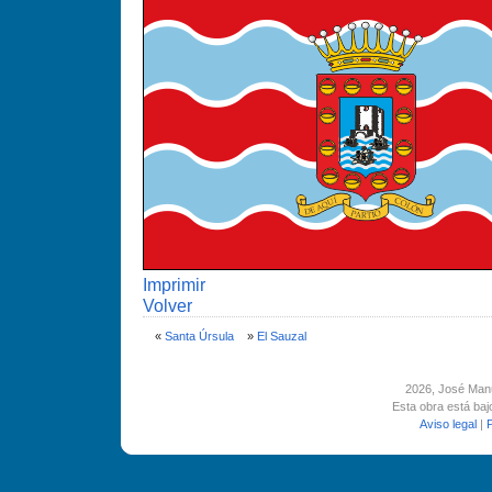
Imprimir
Volver
«
Santa Úrsula
»
El Sauzal
2026
, José Man
Esta obra está ba
Aviso legal
|