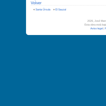
Volver
«
Santa Úrsula
»
El Sauzal
2026
, José Man
Esta obra está ba
Aviso legal
|