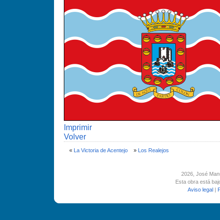
Imprimir
Volver
«
La Victoria de Acentejo
»
Los Realejos
2026
, José Man
Esta obra está ba
Aviso legal
|