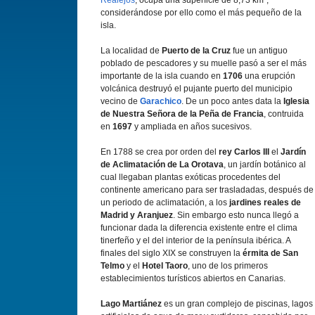
Realejos
, ocupa una superficie de 8,73 km²,
considerándose por ello como el más pequeño de la
isla.
La localidad de
Puerto de la Cruz
fue un antiguo
poblado de pescadores y su muelle pasó a ser el más
importante de la isla cuando en
1706
una erupción
volcánica destruyó el pujante puerto del municipio
vecino de
Garachico
. De un poco antes data la
Iglesia
de Nuestra Señora de la Peña de Francia
, contruida
en
1697
y ampliada en años sucesivos.
En 1788 se crea por orden del
rey Carlos III
el
Jardín
de Aclimatación de La Orotava
, un jardín botánico al
cual llegaban plantas exóticas procedentes del
continente americano para ser trasladadas, después de
un periodo de aclimatación, a los
jardines reales de
Madrid y Aranjuez
. Sin embargo esto nunca llegó a
funcionar dada la diferencia existente entre el clima
tinerfeño y el del interior de la península ibérica. A
finales del siglo XIX se construyen la
érmita de San
Telmo
y el
Hotel Taoro
, uno de los primeros
establecimientos turísticos abiertos en Canarias.
Lago Martiánez
es un gran complejo de piscinas, lagos