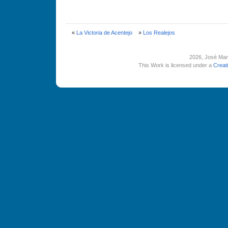
«
La Victoria de Acentejo
»
Los Realejos
2026
, José Man
This Work is licensed under a
Creat