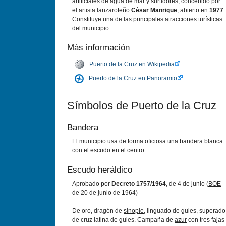
artificiales de agua de mar y surtidores, concebido por
el artista lanzaroteño
César Manrique
, abierto en
1977
.
Constituye una de las principales atracciones turísticas
del municipio.
Más información
Puerto de la Cruz en Wikipedia
Puerto de la Cruz en Panoramio
Símbolos de Puerto de la Cruz
Bandera
El municipio usa de forma oficiosa una bandera blanca
con el escudo en el centro.
Escudo heráldico
Aprobado por
Decreto 1757/1964
, de 4 de junio (
BOE
de 20 de junio de 1964)
De oro, dragón de
sinople
, linguado de
gules
, superado
de cruz latina de
gules
. Campaña de
azur
con tres fajas