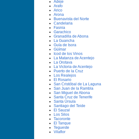
Adeje
Arafo
Arico
Arona
Buenavista del Norte
Candelaria
Fasnia
Garachico
Granadilla de Abona
La Guancha
Guí­a de Isora
Güí­mar
Icod de los Vinos
La Matanza de Acentejo
La Orotava
La Victoria de Acentejo
Puerto de la Cruz
Los Realejos
El Rosario
San Cristóbal de La Laguna
San Juan de la Rambla
San Miguel de Abona
Santa Cruz de Tenerife
Santa Úrsula
Santiago del Teide
El Sauzal
Los Silos
Tacoronte
El Tanque
Tegueste
Vilaflor