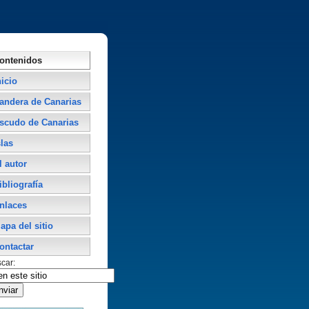
ontenidos
nicio
andera de Canarias
scudo de Canarias
slas
l autor
ibliografí­a
nlaces
apa del sitio
ontactar
car: