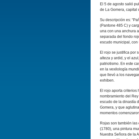
El 5 de agosto salió pu
de La Gomera, capital 
Su descripción es: “Pañ
(Pantone 485 C) y carg
una con una anchura apr
separada del fondo rojo
escudo municipal, con u
El rojo se justifica por
alteza y ardid, y el azu
patriotismo. En este ca
en la vexilología mund
que llevó a los navega
exhiben.
El rojo aporta criterio
nombramiento del Rey D
escudo de la dinastía d
Gomera, y que aglutina
momentos comenzaron l
Rojas son también las
(1780), una pintura mur
Nuestra Señora de la As