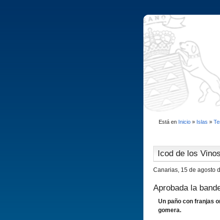
Está en
Inicio
»
Islas
»
Te
Icod de los Vino
Canarias, 15 de agosto 
Aprobada la band
Un paño con franjas o
gomera.