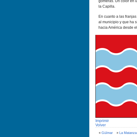
gomeras. Un color en l
la Capilla.
En cuanto a las franja
al municipio y que ha s
hacia América desde el
Imprimir
Volver
«
Güí­mar
»
La Matanza 