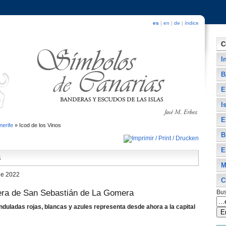
es
|
en
|
de
|
índice
C
I
B
E
I
E
nerife
»
Icod de los Vinos
B
E
s
M
de 2022
C
era de San Sebastián de La Gomera
Bus
nduladas rojas, blancas y azules representa desde ahora a la capital