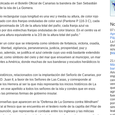
blicada en el Boletín Oficial de Canarias la bandera de San Sebastián
de la isla de La Gomera.
o rectangular cuya longitud es una vez y media su altura, de color rojo
ado con dos franjas onduladas de color azul (Pantone P 116-3 C), cada
No
oximada de 1/5 de la altura total del paño; cada franja azul va
07.
 por dos estrechas franjas onduladas de color blanco. En el centro va el
Apr
na altura equivalente a la 2/3 de la altura total del paño.”
Páj
La 
 ser un color que se interpreta como símbolo de fortaleza, victoria, osadía,
div
l, libertad, vigilancia, perseverancia, justicia, prosperidad, paz y
azu
so, además, se justifica el azul celeste cuyo uso está bastante extendido
[
Má
ial, como símbolo del cielo y del mar que envuelven al municipio, un mar
21.
ntes a América, donde muchas de sus banderas y escudos heráldicos lo
Más
ba
Ama
s históricos, relacionados con la implantación del Señorío de Canarias, por
imp
. Juan II, a favor de los Señores de Las Casas, y corresponde al
cer
ver
e los Herrera al ser la que más representa los inicios históricos de La
que
 en ese apellido a todos los señores de la isla y condes que en esos
agr
as primeras formas de gobierno insular.
fue
cor
 enseñas que aparecen en la “Defensa de La Gomera contra Windham”
por
al al fresco que se encuentra en el testero norte de la capilla del Pilar de
sim
lea
unción, que representa el combate entre los ingleses y las milicias
y v