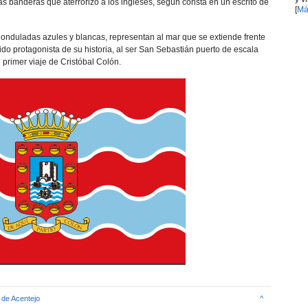
as banderas que aterrorizó a los ingleses, según consta en un escrito de
[
Má
s onduladas azules y blancas, representan al mar que se extiende frente
ido protagonista de su historia, al ser San Sebastián puerto de escala
 primer viaje de Cristóbal Colón.
de Acentejo
^