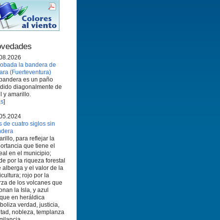
vedades
08.2026
obada la bandera de
ara (Fuerteventura)
bandera es un paño
idido diagonalmente de
l y amarillo.
s
]
05.2024
 de cuatro siglos sin
ndera
rillo, para reflejar la
ortancia que tiene el
eal en el municipio;
de por la riqueza forestal
 alberga y el valor de la
icultura; rojo por la
rza de los volcanes que
onan la Isla, y azul
que en heráldica
boliza verdad, justicia,
ltad, nobleza, templanza
igilancia.