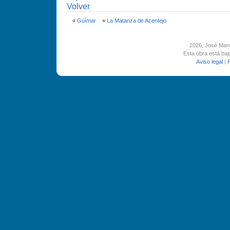
Volver
«
Güí­mar
»
La Matanza de Acentejo
2026
, José Man
Esta obra está ba
Aviso legal
|