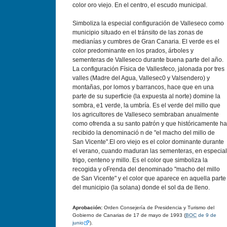
color oro viejo. En el centro, el escudo municipal.
Simboliza la especial configuración de Valleseco como
municipio situado en el tránsito de las zonas de
medianías y cumbres de Gran Canaria. El verde es el
color predominante en los prados, árboles y
sementeras de Valleseco durante buena parte del año.
La configuración Física de Vallesfeco, jalonada por tres
valles (Madre del Agua, Vallesec0 y Valsendero) y
montañas, por lomos y barrancos, hace que en una
parte de su superficie (la expuesta al norte) domine la
sombra, e1 verde, la umbría. Es el verde del millo que
los agricultores de Valleseco sembraban anualmente
como ofrenda a su santo patrón y que históricamente ha
recibido la denominació n de "el macho del millo de
San Vicente".El oro viejo es el color dominante durante
el verano, cuando maduran las sementeras, en especial
trigo, centeno y millo. Es el color que simboliza la
recogida y oFrenda del denominado "macho del millo
de San Vicente" y el color que aparece en aquella parte
del municipio (la solana) donde el sol da de lleno.
Aprobación:
Orden Consejerí­a de Presidencia y Turismo del
Gobierno de Canarias de 17 de mayo de 1993 (
BOC
de 9 de
junio
).