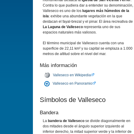
monumental destaca la
iglesia de San Vicente Ferrer
.
Contra lo que pudiera dar a entender su denominación,
Valleseco es uno de los
lugares más húmedos de la
isla
: exhibe una abundante vegetación en la que
destacan el fayal-brezal y el pinar. El área recreativa de
La Laguna de Valleseco
representa uno de sus
espacios naturales más valiosos.
El término municipal de Valleseco cuenta con una
superficie de 22,11 km² y su capital se emplaza a 1.000
metros de altitud sobre el nivel del mar.
Más información
Valleseco en Wikipedia
Valleseco en Panoramio
Sí­mbolos de Valleseco
Bandera
La
bandera de Valleseco
se divide diagonalmente en
dos mitades desde el ángulo superior izquierdo al
inferior derecho, la mitad superior verde y la inferior de