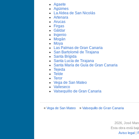
Agaete
Agüimes
La Aldea de San Nicolás
Artenara
Arucas
Firgas
Gáldar
Ingenio
Mogán
Moya
Las Palmas de Gran Canaria
San Bartolomé de Tirajana
Santa Brí­gida
Santa Lucí­a de Tirajana
Santa Marí­a de Guí­a de Gran Canaria
Tejeda
Telde
Teror
Vega de San Mateo
Valleseco
Valsequillo de Gran Canaria
«
Vega de San Mateo
»
Valsequillo de Gran Canaria
2026
, José Man
Esta obra está ba
Aviso legal
|