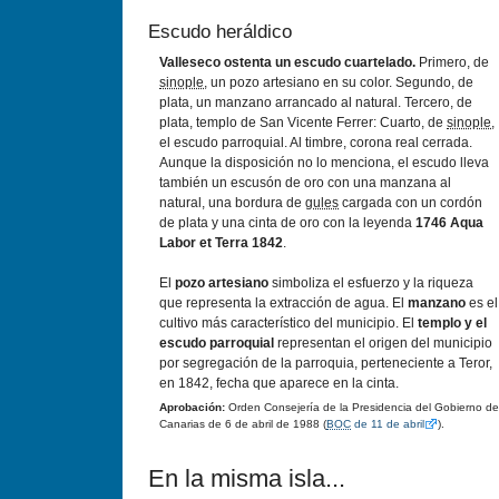
Escudo heráldico
Valleseco ostenta un escudo cuartelado.
Primero, de
sinople
, un pozo artesiano en su color. Segundo, de
plata, un manzano arrancado al natural. Tercero, de
plata, templo de San Vicente Ferrer: Cuarto, de
sinople
,
el escudo parroquial. Al timbre, corona real cerrada.
Aunque la disposición no lo menciona, el escudo lleva
también un escusón de oro con una manzana al
natural, una bordura de
gules
cargada con un cordón
de plata y una cinta de oro con la leyenda
1746 Aqua
Labor et Terra 1842
.
El
pozo artesiano
simboliza el esfuerzo y la riqueza
que representa la extracción de agua. El
manzano
es el
cultivo más caracterí­stico del municipio. El
templo y el
escudo parroquial
representan el origen del municipio
por segregación de la parroquia, perteneciente a Teror,
en 1842, fecha que aparece en la cinta.
Aprobación:
Orden Consejerí­a de la Presidencia del Gobierno de
Canarias de 6 de abril de 1988 (
BOC
de 11 de abril
).
En la misma isla...