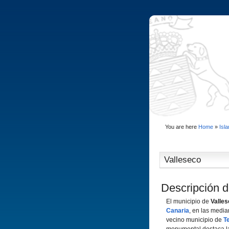
You are here
Home
»
Isl
Valleseco
Descripción d
El municipio de
Valle
Canaria
, en las median
vecino municipio de
T