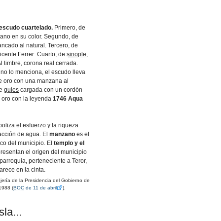
 escudo cuartelado.
Primero, de
iano en su color. Segundo, de
ncado al natural. Tercero, de
icente Ferrer: Cuarto, de
sinople
,
l timbre, corona real cerrada.
no lo menciona, el escudo lleva
e oro con una manzana al
de
gules
cargada con un cordón
e oro con la leyenda
1746 Aqua
oliza el esfuerzo y la riqueza
acción de agua. El
manzano
es el
tico del municipio. El
templo y el
resentan el origen del municipio
parroquia, perteneciente a Teror,
rece en la cinta.
rí­a de la Presidencia del Gobierno de
1988 (
BOC
de 11 de abril
).
la...