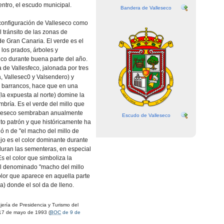
centro, el escudo municipal.
Bandera de Valleseco
 configuración de Valleseco como
l tránsito de las zonas de
e Gran Canaria. El verde es el
los prados, árboles y
co durante buena parte del año.
a de Vallesfeco, jalonada por tres
, Vallesec0 y Valsendero) y
 barrancos, hace que en una
(la expuesta al norte) domine la
mbría. Es el verde del millo que
alleseco sembraban anualmente
Escudo de Valleseco
to patrón y que históricamente ha
ó n de "el macho del millo de
ejo es el color dominante durante
uran las sementeras, en especial
 Es el color que simboliza la
l denominado "macho del millo
olor que aparece en aquella parte
a) donde el sol da de lleno.
rí­a de Presidencia y Turismo del
17 de mayo de 1993 (
BOC
de 9 de