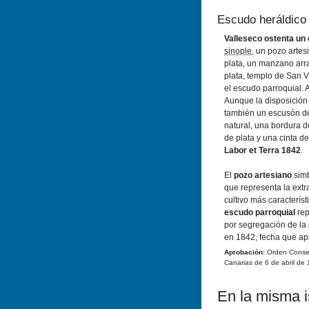
Escudo heráldico
Valleseco ostenta un
sinople
, un pozo artes
plata, un manzano arra
plata, templo de San V
el escudo parroquial. A
Aunque la disposición 
también un escusón d
natural, una bordura 
de plata y una cinta d
Labor et Terra 1842
.
El
pozo artesiano
simb
que representa la extr
cultivo más caracterí­s
escudo parroquial
rep
por segregación de la 
en 1842, fecha que apa
Aprobación:
Orden Conseje
Canarias de 6 de abril de 
En la misma is