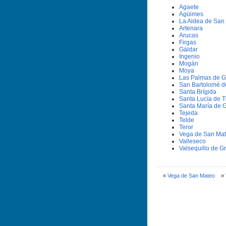
Agaete
Agüimes
La Aldea de San
Artenara
Arucas
Firgas
Gáldar
Ingenio
Mogán
Moya
Las Palmas de G
San Bartolomé d
Santa Brí­gida
Santa Lucí­a de T
Santa Marí­a de 
Tejeda
Telde
Teror
Vega de San Ma
Valleseco
Valsequillo de G
«
Vega de San Mateo
»