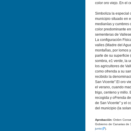
color oro viejo. En el 
Simboliza la especial
municipio situado en e
medianías y cumbres d
color predominante en 
sementeras de Vallese
La configuración Físic
valles (Madre del Agua
montañas, por lomos y
parte de su superficie 
sombra, e1 verde, la u
los agricultores de V
como ofrenda a su san
recibido la denominaci
San Vicente".El oro vi
el verano, cuando mad
trigo, centeno y millo.
recogida y oFrenda de
de San Vicente" y el c
del municipio (la solan
Aprobación:
Orden Conseje
Gobierno de Canarias de 
junio
).