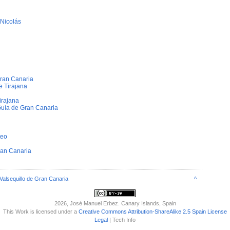
 Nicolás
ran Canaria
e Tirajana
irajana
Guí­a de Gran Canaria
teo
ran Canaria
Valsequillo de Gran Canaria
^
2026
, José Manuel Erbez. Canary Islands, Spain
This Work is licensed under a
Creative Commons Attribution-ShareAlike 2.5 Spain License
Legal
| Tech Info