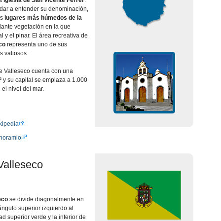
a
iglesia de San Vicente Ferrer
.
 dar a entender su denominación,
os
lugares más húmedos de la
ante vegetación en la que
l y el pinar. El área recreativa de
eco
representa uno de sus
s valiosos.
de Valleseco cuenta con una
² y su capital se emplaza a 1.000
 el nivel del mar.
kipedia
anoramio
Valleseco
seco
se divide diagonalmente en
ngulo superior izquierdo al
ad superior verde y la inferior de