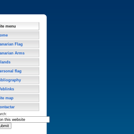
ite menu
ome
anarian Flag
anarian Arms
slands
ersonal flag
ibliography
eblinks
ite map
ontactar
arch: