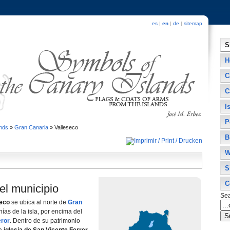
es
|
en
|
de
|
sitemap
S
H
C
C
I
P
ands
»
Gran Canaria
»
Valleseco
B
W
S
C
el municipio
Se
seco
se ubica al norte de
Gran
í­as de la isla, por encima del
eror
. Dentro de su patrimonio