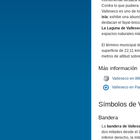
monumental destaca l
Contra lo que pudiera
Valleseco es uno de l
isla
: exhibe una abund
destacan el fayal-breza
La Laguna de Valles
espacios naturales má
El término municipal 
superficie de 22,11 km
metros de altitud sobre
Más información
Valleseco en Wi
Valleseco en P
Sí­mbolos de 
Bandera
La
bandera de Valle
dos mitades desde el á
inferior derecho, la mit