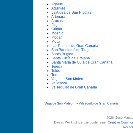
Agaete
Agüimes
La Aldea de San Nicolás
Artenara
Arucas
Firgas
Gáldar
Ingenio
Mogán
Moya
Las Palmas de Gran Canaria
San Bartolomé de Tirajana
Santa Brí­gida
Santa Lucí­a de Tirajana
Santa Marí­a de Guí­a de Gran Canaria
Tejeda
Telde
Teror
Vega de San Mateo
Valleseco
Valsequillo de Gran Canaria
«
Vega de San Mateo
»
Valsequillo de Gran Canaria
2026
, José Manue
Dieses Werk ist lizensiert unter einer
Creative Common
Rechtl