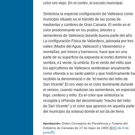
color oro viejo. En el centro, el escudo municipal.
Simboliza la especial configuración de Valleseco como
municipio situado en el tránsito de las zonas de
medianías y cumbres de Gran Canaria. El verde es el
color predominante en los prados, árboles y
sementeras de Valleseco durante buena parte del año.
La configuración Física de Vallesfeco, jalonada por tres
valles (Madre del Agua, Vallesec0 y Valsendero) y
montañas, por lomos y barrancos, hace que en una
parte de su superficie (la expuesta al norte) domine la
sombra, e1 verde, la umbría. Es el verde del millo que
los agricultores de Valleseco sembraban anualmente
como ofrenda a su santo patrón y que históricamente ha
recibido la denominació n de "el macho del millo de
San Vicente".El oro viejo es el color dominante durante
el verano, cuando maduran las sementeras, en especial
trigo, centeno y millo. Es el color que simboliza la
recogida y oFrenda del denominado "macho del millo
de San Vicente" y el color que aparece en aquella parte
del municipio (la solana) donde el sol da de lleno.
Aprobación:
Orden Consejerí­a de Presidencia y Turismo del
Gobierno de Canarias de 17 de mayo de 1993 (
BOC
de 9 de
junio
).