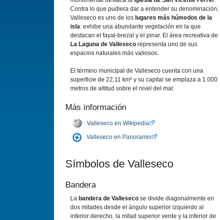
monumental destaca la
iglesia de San Vicente Ferrer
.
Contra lo que pudiera dar a entender su denominación,
Valleseco es uno de los
lugares más húmedos de la
isla
: exhibe una abundante vegetación en la que
destacan el fayal-brezal y el pinar. El área recreativa de
La Laguna de Valleseco
representa uno de sus
espacios naturales más valiosos.
El término municipal de Valleseco cuenta con una
superficie de 22,11 km² y su capital se emplaza a 1.000
metros de altitud sobre el nivel del mar.
Más información
Valleseco en Wikipedia
Valleseco en Panoramio
Sí­mbolos de Valleseco
Bandera
La
bandera de Valleseco
se divide diagonalmente en
dos mitades desde el ángulo superior izquierdo al
inferior derecho, la mitad superior verde y la inferior de