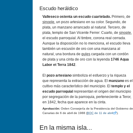
Escudo heráldico
Valleseco ostenta un escudo cuartelado.
Primero, de
sinople
, un pozo artesiano en su color. Segundo, de
plata, un manzano arrancado al natural. Tercero, de
plata, templo de San Vicente Ferrer: Cuarto, de
sinople
,
el escudo parroquial. Al timbre, corona real cerrada.
Aunque la disposición no lo menciona, el escudo lleva
también un escusón de oro con una manzana al
natural, una bordura de
gules
cargada con un cordón
de plata y una cinta de oro con la leyenda
1746 Aqua
Labor et Terra 1842
.
El
pozo artesiano
simboliza el esfuerzo y la riqueza
que representa la extracción de agua. El
manzano
es el
cultivo más caracterí­stico del municipio. El
templo y el
escudo parroquial
representan el origen del municipio
por segregación de la parroquia, perteneciente a Teror,
en 1842, fecha que aparece en la cinta.
Aprobación:
Orden Consejerí­a de la Presidencia del Gobierno de
Canarias de 6 de abril de 1988 (
BOC
de 11 de abril
).
En la misma isla...