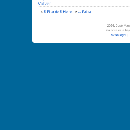
Volver
«
El Pinar de El Hierro
»
La Palma
2026
, José Man
Esta obra está ba
Aviso legal
|