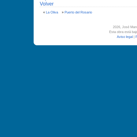
Volver
«
La Oliva
»
Puerto del Rosario
2026
, José Man
Esta obra está ba
Aviso legal
|