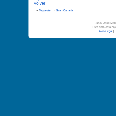
Volver
«
Tegueste
»
Gran Canaria
2026
, José Man
Esta obra está ba
Aviso legal
|