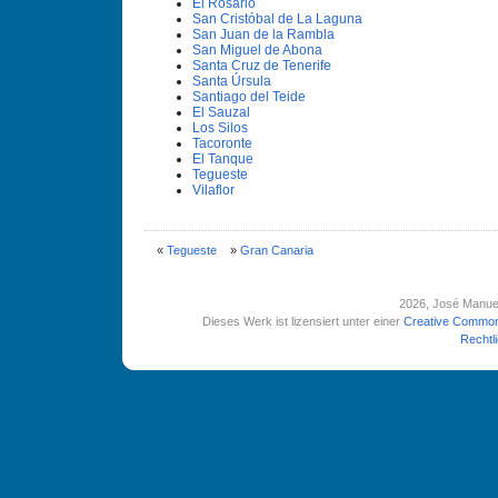
El Rosario
San Cristóbal de La Laguna
San Juan de la Rambla
San Miguel de Abona
Santa Cruz de Tenerife
Santa Úrsula
Santiago del Teide
El Sauzal
Los Silos
Tacoronte
El Tanque
Tegueste
Vilaflor
«
Tegueste
»
Gran Canaria
2026
, José Manue
Dieses Werk ist lizensiert unter einer
Creative Common
Rechtl