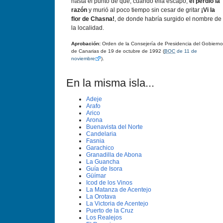
hasta el punto de que, cuando ella escapó,
él perdió la
razón
y murió al poco tiempo sin cesar de gritar
¡Vi la
flor de Chasna!
, de donde habrí­a surgido el nombre de
la localidad.
Aprobación:
Orden de la Consejerí­a de Presidencia del Gobierno
de Canarias de 19 de octubre de 1992 (
BOC
de 11 de
noviembre
).
En la misma isla...
Adeje
Arafo
Arico
Arona
Buenavista del Norte
Candelaria
Fasnia
Garachico
Granadilla de Abona
La Guancha
Guía de Isora
Güímar
Icod de los Vinos
La Matanza de Acentejo
La Orotava
La Victoria de Acentejo
Puerto de la Cruz
Los Realejos