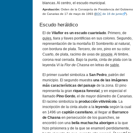
blancas. Al centro, el escudo municipal.
Aprobación:
Orden de la Consejerí­a de Presidencia del Gobierno
de Canarias de 17 de mayo de 1993 (
BOC
de 16 de junio
).
Escudo heráldico
El de
Vilaflor es un escudo cuartelado
. Primero, de
gules
, tiara y llaves pontificias en sus colores. Segundo,
representación de la montaña El Sombrerito al natural,
con bordura de plata. Tercero, de oro, pino en su color.
Cuarto, de plata, racimo de uvas de
sinople
. Al timbre,
corona real cerrada. Bajo la punta, cinta de plata con la
leyenda
Vi la Flor de Chasna
en letras de
sable
.
El primer cuartel simboliza a
San Pedro
, patrón del
municipio. El segundo muestra
una de las imágenes
más caracterí­sticas del paisaje
de la zona. El pino
representa la gran
riqueza forestal
, y en especial el
llamado
Pino Gordo
, el de mayor diámetro de Canarias.
El racimo simboliza la
producción vitiviní­cola
. La
inscripción de la cinta alude a la
leyenda
según la cual
en 1496 un
capitán castellano
, al llegar al
Barranco
de Chasna
en persecución de los guanches, se
encontró con una
bella muchacha aborigen
a la que
hizo prisionera y de la que se enamoró perdidamente,