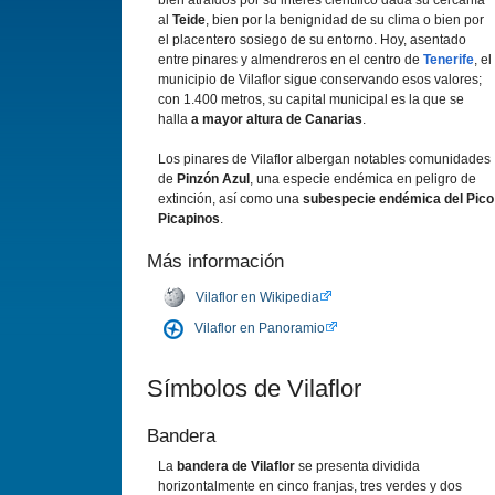
bien atraí­dos por su interés cientí­fico dada su cercaní­a
al
Teide
, bien por la benignidad de su clima o bien por
el placentero sosiego de su entorno. Hoy, asentado
entre pinares y almendreros en el centro de
Tenerife
, el
municipio de Vilaflor sigue conservando esos valores;
con 1.400 metros, su capital municipal es la que se
halla
a mayor altura de Canarias
.
Los pinares de Vilaflor albergan notables comunidades
de
Pinzón Azul
, una especie endémica en peligro de
extinción, así­ como una
subespecie endémica del Pico
Picapinos
.
Más información
Vilaflor en Wikipedia
Vilaflor en Panoramio
Sí­mbolos de Vilaflor
Bandera
La
bandera de Vilaflor
se presenta dividida
horizontalmente en cinco franjas, tres verdes y dos