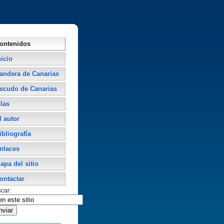
ontenidos
nicio
andera de Canarias
scudo de Canarias
slas
l autor
ibliografí­a
nlaces
apa del sitio
ontactar
car: