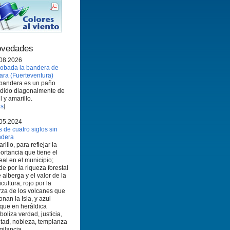
vedades
08.2026
obada la bandera de
ara (Fuerteventura)
bandera es un paño
idido diagonalmente de
l y amarillo.
s
]
05.2024
 de cuatro siglos sin
ndera
rillo, para reflejar la
ortancia que tiene el
eal en el municipio;
de por la riqueza forestal
 alberga y el valor de la
icultura; rojo por la
rza de los volcanes que
onan la Isla, y azul
que en heráldica
boliza verdad, justicia,
ltad, nobleza, templanza
igilancia.