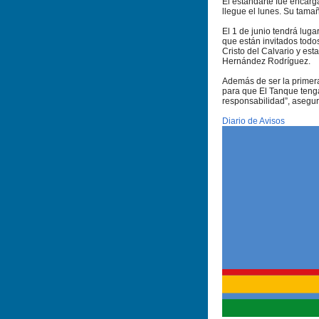
El estandarte fue encarg
llegue el lunes. Su tamañ
El 1 de junio tendrá luga
que están invitados todos
Cristo del Calvario y es
Hernández Rodríguez.
Además de ser la primera
para que El Tanque teng
responsabilidad”, asegur
Diario de Avisos