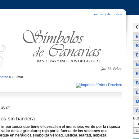
es
|
en
|
de
|
índice
C
I
B
E
I
E
nerife
»
Güí­mar
B
E
M
e 2024
C
los sin bandera
Bus
la importancia que tiene el cereal en el municipio; verde por la riqueza
 valor de la agricultura; rojo por la fuerza de los volcanes que
orque en heráldica simboliza verdad, justicia, lealtad, nobleza,