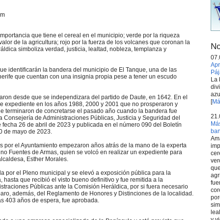
om
 importancia que tiene el cereal en el municipio; verde por la riqueza
valor de la agricultura; rojo por la fuerza de los volcanes que coronan la
No
ráldica simboliza verdad, justicia, lealtad, nobleza, templanza y
07.
Apr
que identificarán la bandera del municipio de El Tanque, una de las
Páj
erife que cuentan con una insignia propia pese a tener un escudo
La 
div
azu
aron desde que se independizara del partido de Daute, en 1642. En el
[
Má
de expediente en los años 1988, 2000 y 2001 que no prosperaron y
e terminaron de concretarse el pasado año cuando la bandera fue
21.
 Consejería de Administraciones Públicas, Justicia y Seguridad del
Más
fecha 26 de abril de 2023 y publicada en el número 090 del Boletín
ba
10 de mayo de 2023.
Ama
s por el Ayuntamiento empezaron años atrás de la mano de la experta
imp
ino Fuentes de Armas, quien se volcó en realizar un expediente para
cer
alcaldesa, Esther Morales.
ver
que
da por el Pleno municipal y se elevó a exposición pública para la
agr
hasta que recibió el visto bueno definitivo y fue remitida a la
fue
straciones Públicas ante la Comisión Heráldica, por si fuera necesario
cor
aro, además, del Reglamento de Honores y Distinciones de la localidad.
por
as 403 años de espera, fue aprobada.
sim
lea
y v