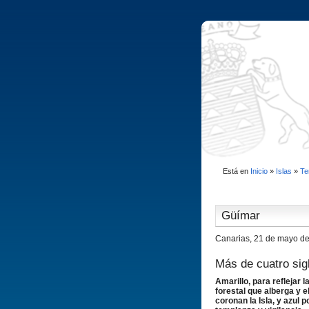
Está en
Inicio
»
Islas
»
Te
Güí­mar
Canarias, 21 de mayo d
Más de cuatro sig
Amarillo, para reflejar 
forestal que alberga y el
coronan la Isla, y azul p