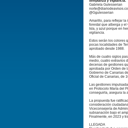
templanza y vigilancia.
Gabriela Gulesserian
norte@diariodeavisos.c
@Ggulesserian
Amarillo, para reflejar la
forestal que alberga y el 
Isla, y azul porque en he
vigilancia.
Estos serán los colores 
pocas localidades de Ten
aprobado desde 1988.
Más de cuatro siglos pas
medio, cuatro extravíos 
decenas de gestiones qu
aprobada por Orden de la
Gobierno de Canarias de 
Oficial de Canarias, de 
Las gestiones impulsada
en Protocolo María del P
conseguirla, asegura la 
La propuesta fue ratifica
consideración ciudadana, 
Viceconsejería de Admini
subsanación bajo el amp
Finalmente, en 2023 y tr
LLEGADA