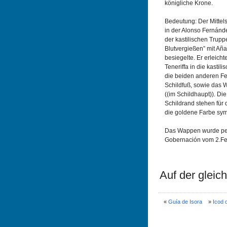
königliche Krone.
Bedeutung: Der Mittelst
in der Alonso Fernánd
der kastilischen Trup
Blutvergießen” mit Añ
besiegelte. Er erleicht
Teneriffa in die kastil
die beiden anderen Feld
Schildfuß, sowie das 
((im Schildhaupt)). Di
Schildrand stehen für 
die goldene Farbe symb
Das Wappen wurde per 
Gobernación vom 2.Feb
Auf der gleich
«
Guía de Isora
»
Icod 