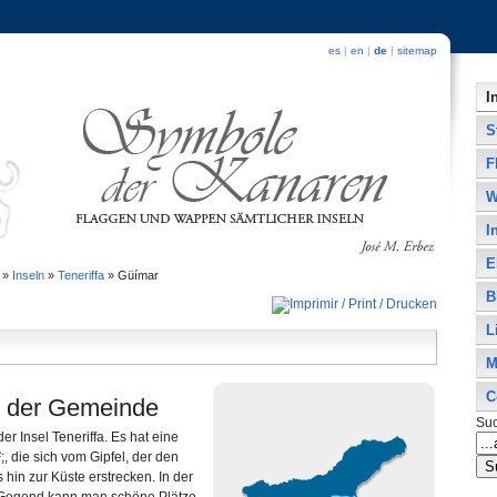
es
|
en
|
de
|
sitemap
I
S
F
W
I
E
»
Inseln
»
Teneriffa
»
Güímar
B
L
M
C
 der Gemeinde
Su
er Insel Teneriffa. Es hat eine
, die sich vom Gipfel, der den
is hin zur Küste erstrecken. In der