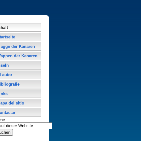
nhalt
tartseite
lagge der Kanaren
appen der Kanaren
nseln
l autor
ibliografie
inks
apa del sitio
ontactar
che: