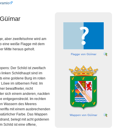
oramio
 Güímar
ge, aber zweifelsohne wird am
ro eine weiße Flagge mit dem
 Mitte heraus geholt.
Flagge von Güímar
ens: Der Schild ist zweifach
m linken Schildhaupt sind im
ts eine goldene Burg im roten
er Löwe im silbernen Feld. Im
rner bewaffneter, nicht
er sich einem anderen, nackten
be entgegenstreckt. Im rechten
 den Wassern des Meeres
neriffa mit einem ausbrechenden
 natürlicher Farbe. Das Wappen
Wappen von Güímar
drand, belegt mit acht goldenen
 Schild ist eine offene,