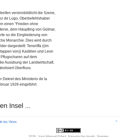
reifen versinnbildlicht die Szene,
ez de Lugo, Oberbefehlshaber
pen einen “Frieden ohne
aterve, dem Häuptling von Güímar,
erte so die Eingliederung von
ische Monarchie. Dies wird durch
er dargestellt: Teneriffa ((im
Wappen von)) Kastilien und Leon
e Pflugscharen auf dem
die Ausübung der Landwirtschaft,
olisiert Überfluss.
Dekret des Ministerio de la
ruar 1928 eingeführt.
en Insel ...
de los Vinos
^
2026
, José Manuel Erbez. Kanarische Inseln, Spanien