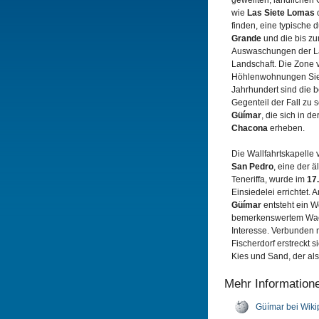
gewellten, ländliche
wie
Las Siete Lomas
finden, eine typische
Grande
und die bis zu
Auswaschungen der L
Landschaft. Die Zone
Höhlenwohnungen Sied
Jahrhundert sind die 
Gegenteil der Fall zu s
Güímar
, die sich in 
Chacona
erheben.
Die Wallfahrtskapelle
San Pedro
, eine der 
Teneriffa, wurde im
17
Einsiedelei errichtet.
Güímar
entsteht ein W
bemerkenswertem Wac
Interesse. Verbunden 
Fischerdorf erstreckt 
Kies und Sand, der al
Mehr Information
Güímar bei Wiki