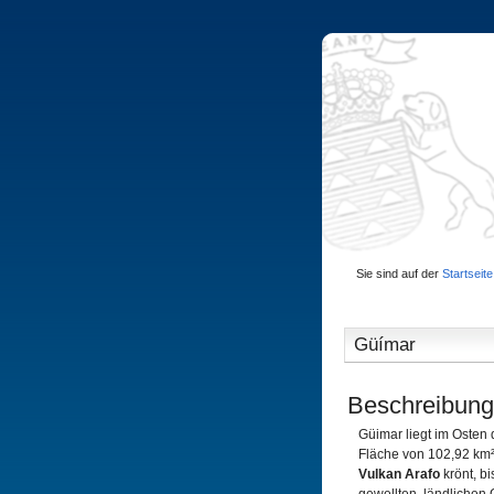
Sie sind auf der
Startseite
Güímar
Beschreibung
Güimar liegt im Osten d
Fläche von 102,92 km²;
Vulkan Arafo
krönt, b