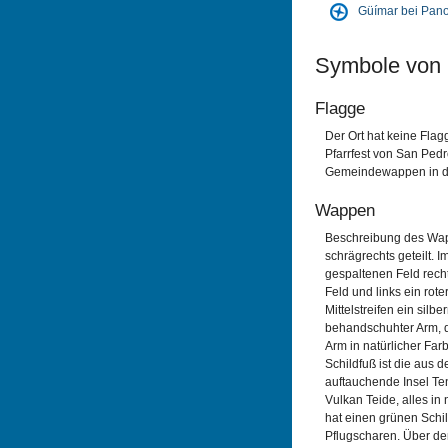
Güímar bei Pan
Symbole von
Flagge
Der Ort hat keine Flag
Pfarrfest von San Ped
Gemeindewappen in der
Wappen
Beschreibung des Wapp
schrägrechts geteilt. I
gespaltenen Feld rech
Feld und links ein rot
Mittelstreifen ein silbe
behandschuhter Arm, d
Arm in natürlicher Far
Schildfuß ist die aus
auftauchende Insel Te
Vulkan Teide, alles in
hat einen grünen Schil
Pflugscharen. Über dem