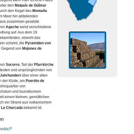
n Gegend kann man schöne Plätze
oder den
Malpaís de Güímar
 durch den Kegel des
Montaña
m Meer hin abfallenden
ava zusammen gesetzte
 von
Agache
weist verschiedene
lung auf. Aus dem 19.
bekanntesten, obwohl das
ein scheint, die
Pyramiden von
der Gegend von
Mojones de
 von
Socorro
, Teil der
Pfarrkirche
ältesten und ursprünglichsten von
.Jahrhundert
über einer alten
 An der Küste, am
Puertito de
ohnquartier von
hstum und touristischem
mit einem kleinen, gemütlichen
sich ein Strand aus vulkanischem
s
La Charcada
bekannt ist.
en
pedia