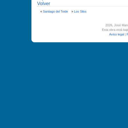
Volver
«
Santiago del Teide
»
Los Silos
2026
, José Man
Esta obra está ba
Aviso legal
|