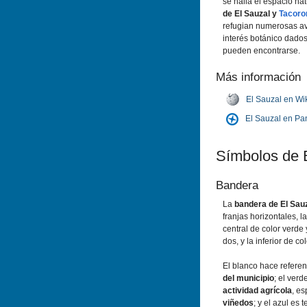
se halla el espacio na
de El Sauzal y
Tacoro
refugian numerosas av
interés botánico dado
pueden encontrarse.
Más información
El Sauzal en Wi
El Sauzal en P
Símbolos de 
Bandera
La
bandera de El Sau
franjas horizontales, l
central de color verde
dos, y la inferior de col
El blanco hace referen
del municipio
; el ver
actividad agrícola
, e
viñedos
; y el azul es