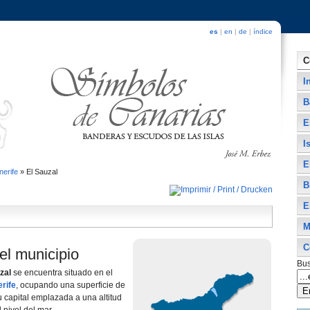
es
|
en
|
de
|
índice
C
I
B
E
I
E
nerife
»
El Sauzal
B
E
M
C
el municipio
Bus
zal
se encuentra situado en el
rife
, ocupando una superficie de
 capital emplazada a una altitud