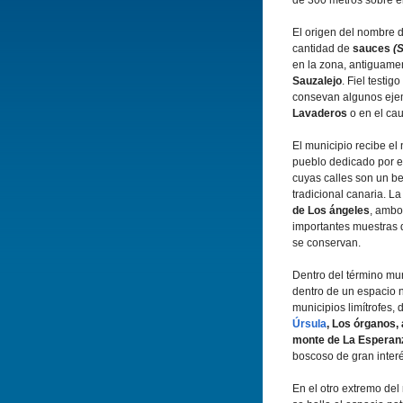
de 300 metros sobre el
El origen del nombre d
cantidad de
sauces
(
en la zona, antiguame
Sauzalejo
. Fiel testi
consevan algunos eje
Lavaderos
o en el ca
El municipio recibe el
pueblo dedicado por en
cuyas calles son un be
tradicional canaria. L
de Los ángeles
, ambo
importantes muestras
se conservan.
Dentro del término mun
dentro de un espacio n
municipios limítrofes
Úrsula
, Los órganos, 
monte de La Esperan
boscoso de gran interé
En el otro extremo del 