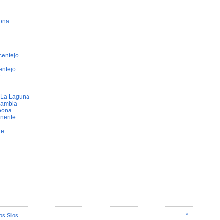
bona
centejo
entejo
z
e La Laguna
Rambla
bona
nerife
de
os Silos
^