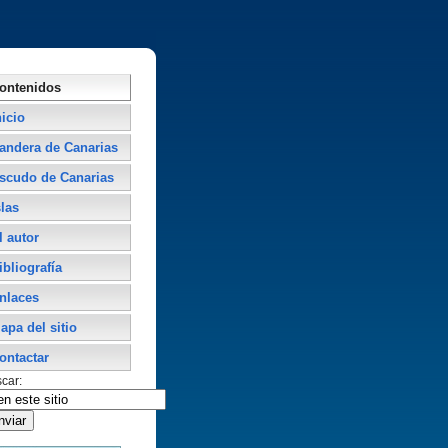
ontenidos
nicio
andera de Canarias
scudo de Canarias
slas
l autor
ibliografí­a
nlaces
apa del sitio
ontactar
car: