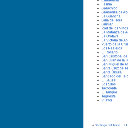
Candelaria
Fasnia
Garachico
Granadilla de A
La Guancha
Guí­a de Isora
Güí­mar
Icod de los Vinos
La Matanza de A
La Orotava
La Victoria de Ac
Puerto de la Cru
Los Realejos
El Rosario
San Cristóbal d
San Juan de la 
San Miguel de A
Santa Cruz de Te
Santa Úrsula
Santiago del Tei
El Sauzal
Los Silos
Tacoronte
El Tanque
Tegueste
Vilaflor
«
Santiago del Teide
»
L