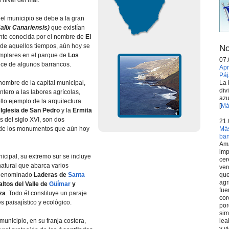
 nivel del mar.
el municipio se debe a la gran
Salix Canariensis)
que existían
nte conocida por el nombre de
El
go de aquellos tiempos, aún hoy se
No
mplares en el parque de
Los
07.
uce de algunos barrancos.
Apr
Páj
La 
 nombre de la capital municipal,
div
tero a las labores agrícolas,
azu
llo ejemplo de la arquitectura
[
Má
a
Iglesia de San Pedro
y la
Ermita
s del siglo XVI, son dos
21.
Más
 de los monumentos que aún hoy
ba
Ama
imp
icipal, su extremo sur se incluye
cer
atural que abarca varios
ver
que
, denominado
Laderas de
Santa
agr
altos del Valle de
Güímar
y
fue
za
. Todo él constituye un paraje
cor
s paisajístico y ecológico.
por
sim
lea
municipio, en su franja costera,
y v