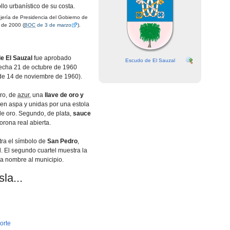
llo urbanístico de su costa.
ería de Presidencia del Gobierno de
 de 2000 (
BOC
de 3 de marzo
).
e El Sauzal
fue aprobado
Escudo de El Sauzal
echa 21 de octubre de 1960
e 14 de noviembre de 1960).
ro, de
azur
, una
llave de oro y
 en aspa y unidas por una estola
de oro. Segundo, de plata,
sauce
corona real abierta.
tra el símbolo de
San Pedro
,
d. El segundo cuartel muestra la
a nombre al municipio.
la...
orte