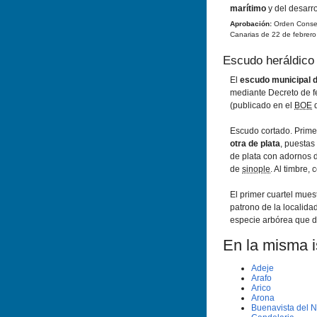
marítimo
y del desarro
Aprobación:
Orden Consej
Canarias de 22 de febrero
Escudo heráldico
El
escudo municipal d
mediante Decreto de f
(publicado en el
BOE
d
Escudo cortado. Prime
otra de plata
, puestas
de plata con adornos 
de
sinople
. Al timbre, 
El primer cuartel mues
patrono de la localida
especie arbórea que d
En la misma is
Adeje
Arafo
Arico
Arona
Buenavista del N