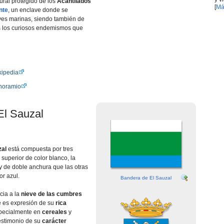
tural protegido de los
Acantilados
[
Má
nte
, un enclave donde se
es marinas, siendo también de
s los curiosos endemismos que
kipedia
anoramio
El Sauzal
zal
está compuesta por tres
a superior de color blanco, la
 y de doble anchura que las otras
or azul.
Bandera de El Sauzal
cia a la
nieve de las cumbres
de es expresión de su
rica
specialmente en
cereales
y
 testimonio de su
carácter