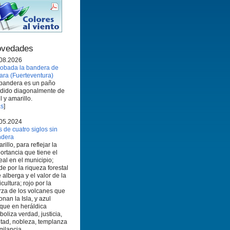
vedades
08.2026
obada la bandera de
ara (Fuerteventura)
bandera es un paño
idido diagonalmente de
l y amarillo.
s
]
05.2024
 de cuatro siglos sin
ndera
rillo, para reflejar la
ortancia que tiene el
eal en el municipio;
de por la riqueza forestal
 alberga y el valor de la
icultura; rojo por la
rza de los volcanes que
onan la Isla, y azul
que en heráldica
boliza verdad, justicia,
ltad, nobleza, templanza
igilancia.